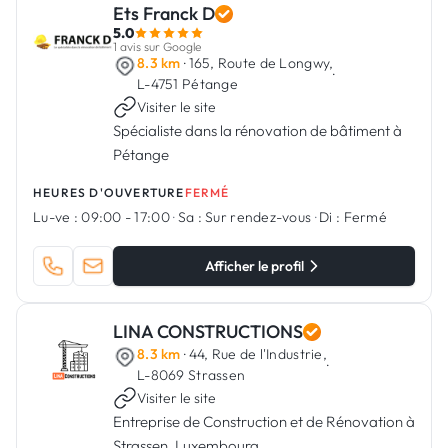
Ets Franck D
5.0
1 avis sur Google
8.3 km
· 165, Route de Longwy,
·
L-4751 Pétange
Visiter le site
Spécialiste dans la rénovation de bâtiment à
Pétange
HEURES D'OUVERTURE
FERMÉ
Lu-ve :
09:00 - 17:00
·
Sa :
Sur rendez-vous
·
Di :
Fermé
Afficher le profil
LINA CONSTRUCTIONS
8.3 km
· 44, Rue de l'Industrie,
·
L-8069 Strassen
Visiter le site
Entreprise de Construction et de Rénovation à
Strassen, Luxembourg