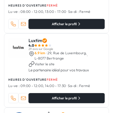
peinture, pose de sols, et bien plus encore.
HEURES D'OUVERTURE
FERMÉ
Lu-ve :
08:00 - 12:00, 13:00 - 17:00
·
Sa-di :
Fermé
Afficher le profil
Luxtim
4.0
29 avis sur Google
6.9 km
· 29, Rue de Luxembourg,
·
L-8077 Bertrange
Visiter le site
Le partenaire idéal pour vos travaux
HEURES D'OUVERTURE
FERMÉ
Lu-ve :
09:00 - 12:00, 14:00 - 17:30
·
Sa-di :
Fermé
Afficher le profil