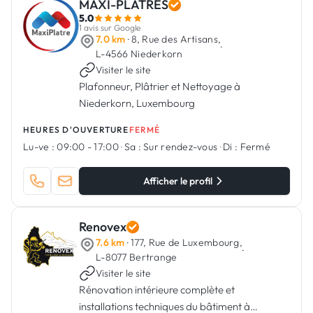
MAXI-PLÂTRES
5.0
1 avis sur Google
7.0 km
· 8, Rue des Artisans,
·
L-4566 Niederkorn
Visiter le site
Plafonneur, Plâtrier et Nettoyage à
Niederkorn, Luxembourg
HEURES D'OUVERTURE
FERMÉ
Lu-ve :
09:00 - 17:00
·
Sa :
Sur rendez-vous
·
Di :
Fermé
Afficher le profil
Renovex
7.6 km
· 177, Rue de Luxembourg,
·
L-8077 Bertrange
Visiter le site
Rénovation intérieure complète et
installations techniques du bâtiment à