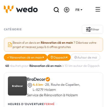
FR
DE
EN
Annuaire des Artisans
CATÉGORIE
Filtrer
Demande de devis
Besoin d'un devis en
Rénovation clé en main
? Décrivez votre
projet et recevez jusqu'à 6 offres gratuites
Réalisations
Rénovation clé en main
Dippach
Autour de moi
Aides et subventions
48
résultats pour
Rénovation clé en main
à 10 km autour de Dippach
Offres d'emploi
BraDecor
4.6 km
· 28, Route de Capellen,
Vous êtes un Artisan ?
L-8279 Holzem
Service de Rénovation à Holzem
Connexion
HEURES D'OUVERTURE
FERMÉ