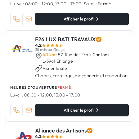
Lu-ve :
08:00 - 12:00, 13:00 - 17:00
·
Sa-di :
Fermé
Afficher le profil
F26 LUX BATI TRAVAUX
4.2
38 avis sur Google
4.7 km
· 57, Rue des Trois Cantons,
·
L-3961 Ehlange
Visiter le site
Chapes, carrelage, maçonnerie et rénovation
HEURES D'OUVERTURE
FERMÉ
Lu-di :
08:00 - 12:00, 13:00 - 17:00
Afficher le profil
Alliance des Artisans
4.2