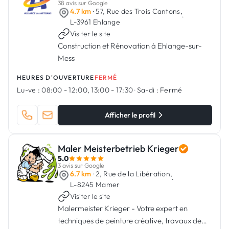
38 avis sur Google
4.7 km
· 57, Rue des Trois Cantons,
·
L-3961 Ehlange
Visiter le site
Construction et Rénovation à Ehlange-sur-
Mess
HEURES D'OUVERTURE
FERMÉ
Lu-ve :
08:00 - 12:00, 13:00 - 17:30
·
Sa-di :
Fermé
Afficher le profil
Maler Meisterbetrieb Krieger
5.0
3 avis sur Google
6.7 km
· 2, Rue de la Libération,
·
L-8245 Mamer
Visiter le site
Malermeister Krieger - Votre expert en
techniques de peinture créative, travaux de