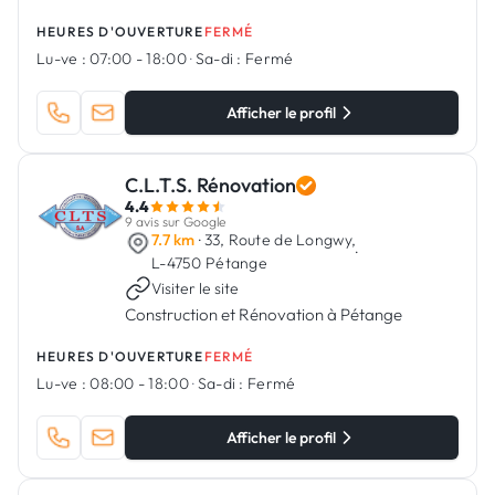
Bertrange, Luxembourg.
HEURES D'OUVERTURE
FERMÉ
Lu-ve :
07:00 - 18:00
·
Sa-di :
Fermé
Afficher le profil
C.L.T.S. Rénovation
4.4
9 avis sur Google
7.7 km
· 33, Route de Longwy,
·
L-4750 Pétange
Visiter le site
Construction et Rénovation à Pétange
HEURES D'OUVERTURE
FERMÉ
Lu-ve :
08:00 - 18:00
·
Sa-di :
Fermé
Afficher le profil