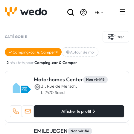
FR
DE
EN
Annuaire des Artisans
CATÉGORIE
Filtrer
Demande de devis
Camping-car & Camper
Autour de moi
Réalisations
2
résultats pour
Camping-car & Camper
Aides et subventions
Motorhomes Center
Non vérifié
31, Rue de Mersch,
Offres d'emploi
L-7470 Saeul
Vous êtes un Artisan ?
Afficher le profil
Connexion
EMILE JEGEN
Non vérifié