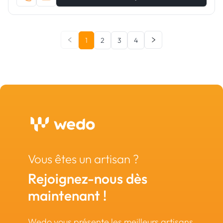
1
2
3
4
Vous êtes un artisan ?
Rejoignez-nous dès
maintenant !
Wedo vous présente les meilleurs artisans