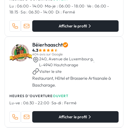
Lu :
06:00 - 14:00
·
Ma-je :
06:00 - 18:00
·
Ve :
06:00 -
18:15
·
Sa :
06:30 - 14:00
·
Di :
Fermé
Afficher le profil
Béierhaascht
4.3
404 avis sur Google
240, Avenue de Luxembourg,
·
L-4940 Hautcharage
Visiter le site
Restaurant, Hôtel et Brasserie Artisanale à
Bascharage.
HEURES D'OUVERTURE
OUVERT
Lu-ve :
06:30 - 22:00
·
Sa-di :
Fermé
Afficher le profil