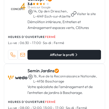
3.6
13 avis sur Google
14, Op den Drieschen,
·
Visiter le site
L-4149 Esch-sur-Alzette
Démolition intérieure, Entretien et
Aménagement espaces verts, Clôtures
HEURES D'OUVERTURE
FERMÉ
Lu-ve :
06:30 - 17:00
·
Sa-di :
Fermé
Afficher le profil
Semin Jardins
76, Rue de la Reconnaissance Nationale,
L-4936 Bascharage
Votre spécialiste de l’aménagement et de
l’entretien de jardins à Bascharage.
HEURES D'OUVERTURE
FERMÉ
Lu-ve :
08:00 - 12:00, 13:00 - 17:00
·
Sa-di :
Fermé