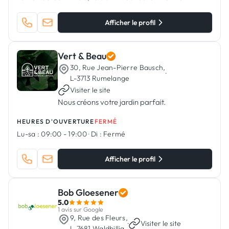
Afficher le profil
Vert & Beau
30, Rue Jean-Pierre Bausch,
·
L-3713 Rumelange
Visiter le site
Nous créons votre jardin parfait.
HEURES D'OUVERTURE
FERMÉ
Lu-sa :
09:00 - 19:00
·
Di :
Fermé
Afficher le profil
Bob Gloesener
5.0
1 avis sur Google
9, Rue des Fleurs,
·
Visiter le site
L-7681 Waldbillig