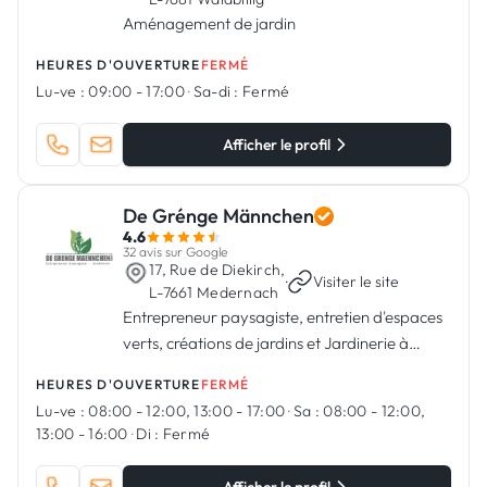
Aménagement de jardin
HEURES D'OUVERTURE
FERMÉ
Lu-ve :
09:00 - 17:00
·
Sa-di :
Fermé
Afficher le profil
De Grénge Männchen
4.6
32 avis sur Google
17, Rue de Diekirch,
·
Visiter le site
L-7661 Medernach
Entrepreneur paysagiste, entretien d'espaces
verts, créations de jardins et Jardinerie à
Medernach
HEURES D'OUVERTURE
FERMÉ
Lu-ve :
08:00 - 12:00, 13:00 - 17:00
·
Sa :
08:00 - 12:00,
13:00 - 16:00
·
Di :
Fermé