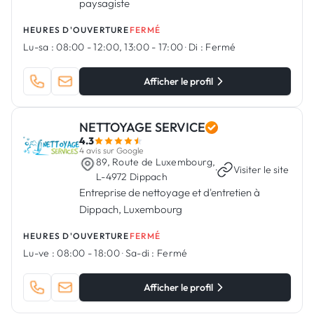
paysagiste
HEURES D'OUVERTURE
FERMÉ
Lu-sa :
08:00 - 12:00, 13:00 - 17:00
·
Di :
Fermé
Afficher le profil
NETTOYAGE SERVICE
4.3
4 avis sur Google
89, Route de Luxembourg,
·
Visiter le site
L-4972 Dippach
Entreprise de nettoyage et d'entretien à
Dippach, Luxembourg
HEURES D'OUVERTURE
FERMÉ
Lu-ve :
08:00 - 18:00
·
Sa-di :
Fermé
Afficher le profil