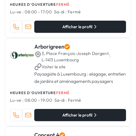
HEURES D'OUVERTURE
FERMÉ
Lu-ve :
08:00 - 17:00
·
Sa-di :
Fermé
Afficher le profil
Arborigreen
3, Place François-Joseph Dargent,
·
L-1413 Luxembourg
Visiter le site
Paysagiste à Luxembourg : elagage, entretien
de jardins et aménagements paysagers
HEURES D'OUVERTURE
FERMÉ
Lu-ve :
08:00 - 19:00
·
Sa-di :
Fermé
Afficher le profil
Concept 4