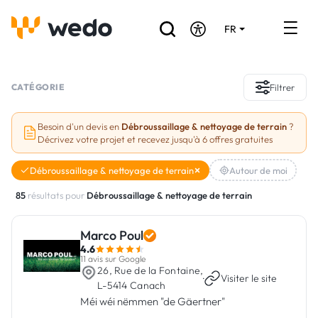
FR
DE
EN
Annuaire des Artisans
CATÉGORIE
Filtrer
Demande de devis
Besoin d'un devis en
Débroussaillage & nettoyage de terrain
?
Décrivez votre projet et recevez jusqu'à 6 offres gratuites
Réalisations
Débroussaillage & nettoyage de terrain
Autour de moi
Aides et subventions
85
résultats pour
Débroussaillage & nettoyage de terrain
Offres d'emploi
Marco Poul
4.6
Vous êtes un Artisan ?
11 avis sur Google
26, Rue de la Fontaine,
·
Visiter le site
L-5414 Canach
Connexion
Méi wéi nëmmen "de Gäertner"