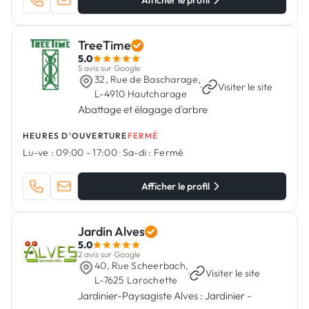
Afficher le profil
TreeTime
5.0
5 avis sur Google
32, Rue de Bascharage,
·
Visiter le site
L-4910 Hautcharage
Abattage et élagage d'arbre
HEURES D'OUVERTURE
FERMÉ
Lu-ve :
09:00 - 17:00
·
Sa-di :
Fermé
Afficher le profil
Jardin Alves
5.0
2 avis sur Google
40, Rue Scheerbach,
·
Visiter le site
L-7625 Larochette
Jardinier-Paysagiste Alves : Jardinier -