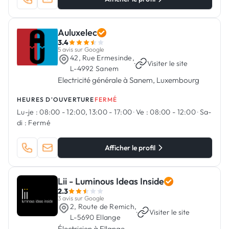
Auluxelec
3.4
5 avis sur Google
42, Rue Ermesinde,
·
Visiter le site
L-4992 Sanem
Electricité générale à Sanem, Luxembourg
HEURES D'OUVERTURE
FERMÉ
Lu-je :
08:00 - 12:00, 13:00 - 17:00
·
Ve :
08:00 - 12:00
·
Sa-
di :
Fermé
Afficher le profil
Lii - Luminous Ideas Inside
2.3
3 avis sur Google
2, Route de Remich,
·
Visiter le site
L-5690 Ellange
Électricien à Ellange