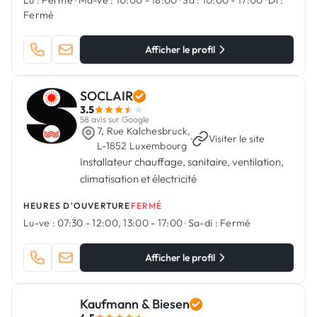
Lu :
Fermé
·
Ma-ve :
10:00 - 18:00
·
Sa :
10:00 - 17:00
·
Di :
Fermé
Afficher le profil
SOCLAIR
3.5
58 avis sur Google
7, Rue Kalchesbruck,
·
Visiter le site
L-1852 Luxembourg
Installateur chauffage, sanitaire, ventilation,
climatisation et électricité
HEURES D'OUVERTURE
FERMÉ
Lu-ve :
07:30 - 12:00, 13:00 - 17:00
·
Sa-di :
Fermé
Afficher le profil
Kaufmann & Biesen