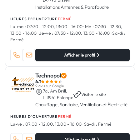
L-7795 Bissen
Installations Antennes & Parafoudre
HEURES D'OUVERTURE
FERMÉ
Lu-ma :
07:30 - 12:00, 13:00 - 16:00
·
Me :
07:30 - 12:30,
13:00 - 16:00
·
Je-ve :
07:30 - 12:00, 13:00 - 16:00
·
Sa-di :
Fermé
Afficher le profil
Technopol
4.1
9 avis sur Google
7a, Am Brill,
·
Visiter le site
L-3961 Ehlange
Chauffage, Sanitaire, Ventilation et Électricité
HEURES D'OUVERTURE
FERMÉ
Lu-ve :
07:00 - 12:00, 13:00 - 16:00
·
Sa-di :
Fermé
Afficher le profil