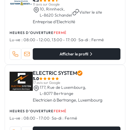
4.5
11 avis sur Google
10, Rinnheck,
·
Visiter le site
L-8620 Schandel
Entreprise d'Electricité
HEURES D'OUVERTURE
FERMÉ
Lu-ve :
08:00 - 12:00, 13:00 - 17:00
·
Sa-di :
Fermé
Afficher le profil
ELECTRIC SYSTEM
5.0
17 avis sur Google
177, Rue de Luxembourg,
L-8077 Bertrange
Electricien à Bertrange, Luxembourg
HEURES D'OUVERTURE
FERMÉ
Lu-ve :
08:00 - 17:00
·
Sa-di :
Fermé