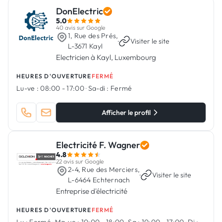
DonElectric
5.0
40 avis sur Google
1, Rue des Prés,
·
Visiter le site
L-3671 Kayl
Electricien à Kayl, Luxembourg
HEURES D'OUVERTURE
FERMÉ
Lu-ve :
08:00 - 17:00
·
Sa-di :
Fermé
Afficher le profil
Electricité F. Wagner
4.8
22 avis sur Google
2-4, Rue des Merciers,
·
Visiter le site
L-6464 Echternach
Entreprise d'électricité
HEURES D'OUVERTURE
FERMÉ