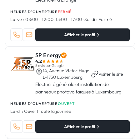
HEURES D'OUVERTURE
FERMÉ
Lu-ve :
08:00 - 12:00, 13:00 - 17:00
·
Sa-di :
Fermé
Afficher le profil
SP Energy
4.2
5 avis sur Google
14, Avenue Victor Hugo,
·
Visiter le site
L-1750 Luxembourg
Electricité générale et installation de
panneaux photovoltaïques à Luxembourg
HEURES D'OUVERTURE
OUVERT
Lu-di :
Ouvert toute la journée
Afficher le profil