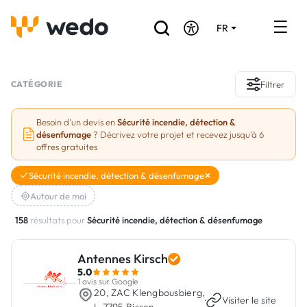
FR
DE
EN
Annuaire des Artisans
CATÉGORIE
Filtrer
Demande de devis
Besoin d'un devis en
Sécurité incendie, détection &
désenfumage
? Décrivez votre projet et recevez jusqu'à 6
Réalisations
offres gratuites
Aides et subventions
Sécurité incendie, détection & désenfumage
Autour de moi
Offres d'emploi
158
résultats pour
Sécurité incendie, détection & désenfumage
Vous êtes un Artisan ?
Antennes Kirsch
5.0
Connexion
1 avis sur Google
20, ZAC Klengbousbierg,
·
Visiter le site