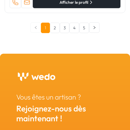
Afficher le profil
1
2
3
4
5
Vous êtes un artisan ?
Rejoignez-nous dès
maintenant !