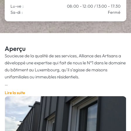
Lu-ve :
08:00 - 12:00 / 13:00 - 17:30
Sa-di :
Fermé
Aperçu
Soucieuse de la qualité de ses services, Alliance des Artisans a
développé une expertise qui fait de nous le N°1 dans le domaine
du bâtiment au Luxembourg, qu’il s’agisse de maisons
unifamiliales ou immeubles résidentiels.
Alliance des Artisans offre des services en ferblanterie,
Lire la suite
construction et rénovation, menuiserie, toiture, carrelage,
échafaudage, peinture, façade, chapes et pose de carrelages,
isolation, étanchéité, et bien d’autres.
L’idée derrière la création d’Alliance des Artisans est d’offrir à