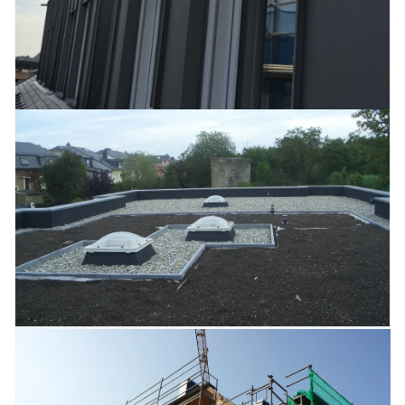
nos clients des prestations globales en regroupant plusieurs
corps des métiers du bâtiment et de la construction sans passer
par des intermédiaires onéreux, et en mettant à sa disposition
un seul interlocuteur central, qualifié et à votre disposition à tout
moment.
Alliance des Artisans est le fruit d’une collaboration initiée par
Guy Rollinger, ce dernier était le fondateur du Groupe Guy
Rollinger leader dans le domaine du bâtiment depuis 1982.
Notre savoir-faire au service de votre satisfaction, c'est notre
devise à laquelle nous croyons depuis notre existence. Alliance
des Artisans est indéniablement le meilleur prestataire dans le
domaine de l’artisanat du bâtiment, son savoir-faire est le
résultat de longues années de travail acharné des gérants
administratifs, des collaborateurs ainsi que des artisans.
Nous disposons d’un parc véhicule des plus performants et à la
pointe de la technologie. Vous pouvez consultez les images sur