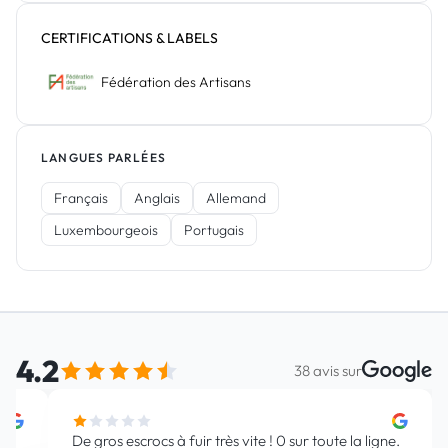
CERTIFICATIONS & LABELS
Fédération des Artisans
LANGUES PARLÉES
Français
Anglais
Allemand
Luxembourgeois
Portugais
4.2
Avis Google
38 avis sur
J'ai eu plusieurs fois l'occasion de travailler avec
« J