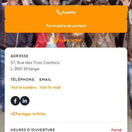
Appeler
Formulaire de contact
Visiter le site
ADRESSE
57, Rue des Trois Cantons
L-3961 Ehlange
TÉLÉPHONE
EMAIL
Voir le numéro
Voir l'e-mail
Partager la fiche
HEURES D'OUVERTURE
Fermé