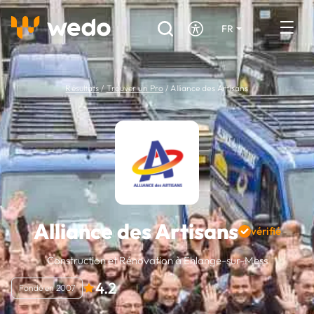
FR
DE
EN
Annuaire des Artisans
Résultats
/
Trouver un Pro
/
Alliance des Artisans
Demande de devis
Réalisations
Aides et subventions
Offres d'emploi
Alliance des Artisans
vérifié
Vous êtes un Artisan ?
Construction et Rénovation à Ehlange-sur-Mess
4.2
Connexion
Fondé en 2007