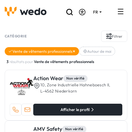
FR
DE
EN
Annuaire des Artisans
CATÉGORIE
Filtrer
Demande de devis
Vente de vêtements professionnels
Autour de moi
Réalisations
3
résultats pour
Vente de vêtements professionnels
Aides et subventions
Action Wear
Non vérifié
10, Zone Industrielle Hahneboesch II,
Offres d'emploi
L-4562 Niederkorn
Vous êtes un Artisan ?
Afficher le profil
Connexion
AMV Safety
Non vérifié