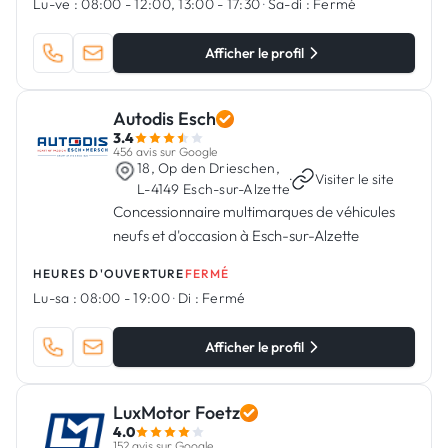
Lu-ve :
08:00 - 12:00, 13:00 - 17:30
·
Sa-di :
Fermé
Afficher le profil
Autodis Esch
3.4
456 avis sur Google
18, Op den Drieschen,
·
Visiter le site
L-4149 Esch-sur-Alzette
Concessionnaire multimarques de véhicules
neufs et d'occasion à Esch-sur-Alzette
HEURES D'OUVERTURE
FERMÉ
Lu-sa :
08:00 - 19:00
·
Di :
Fermé
Afficher le profil
LuxMotor Foetz
4.0
152 avis sur Google