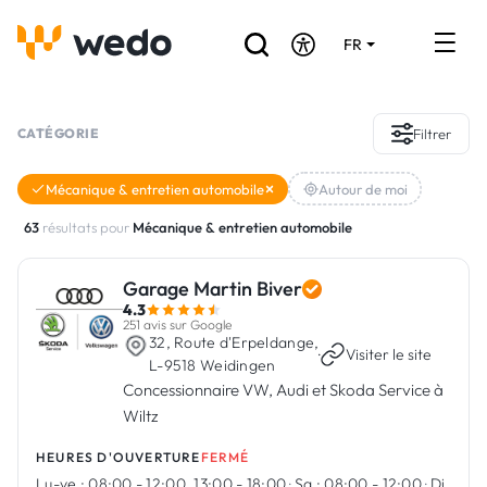
FR
DE
EN
Annuaire des Artisans
CATÉGORIE
Filtrer
Demande de devis
Mécanique & entretien automobile
Autour de moi
Réalisations
63
résultats pour
Mécanique & entretien automobile
Aides et subventions
Garage Martin Biver
4.3
Offres d'emploi
251 avis sur Google
32, Route d'Erpeldange,
·
Visiter le site
L-9518 Weidingen
Concessionnaire VW, Audi et Skoda Service à
Vous êtes un Artisan ?
Wiltz
Connexion
HEURES D'OUVERTURE
FERMÉ
Lu-ve :
08:00 - 12:00, 13:00 - 18:00
·
Sa :
08:00 - 12:00
·
Di