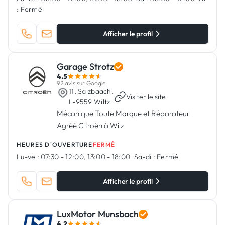
:
Fermé
Afficher le profil
Garage Strotz
4.5
92 avis sur Google
11, Salzbaach,
·
Visiter le site
L-9559 Wiltz
Mécanique Toute Marque et Réparateur
Agréé Citroën à Wilz
HEURES D'OUVERTURE
FERMÉ
Lu-ve :
07:30 - 12:00, 13:00 - 18:00
·
Sa-di :
Fermé
Afficher le profil
LuxMotor Munsbach
4.2