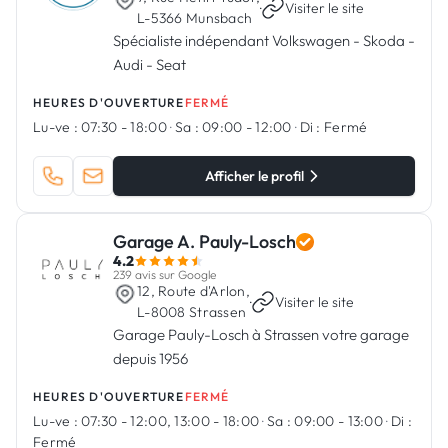
·
Visiter le site
L-5366 Munsbach
Spécialiste indépendant Volkswagen - Skoda -
Audi - Seat
HEURES D'OUVERTURE
FERMÉ
Lu-ve :
07:30 - 18:00
·
Sa :
09:00 - 12:00
·
Di :
Fermé
Afficher le profil
Garage A. Pauly-Losch
4.2
239 avis sur Google
12, Route d'Arlon,
·
Visiter le site
L-8008 Strassen
Garage Pauly-Losch à Strassen votre garage
depuis 1956
HEURES D'OUVERTURE
FERMÉ
Lu-ve :
07:30 - 12:00, 13:00 - 18:00
·
Sa :
09:00 - 13:00
·
Di :
Fermé