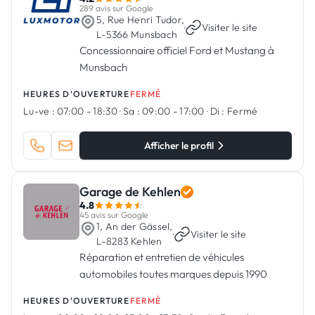
289 avis sur Google
5, Rue Henri Tudor,
·
Visiter le site
L-5366 Munsbach
Concessionnaire officiel Ford et Mustang à
Munsbach
HEURES D'OUVERTURE
FERMÉ
Lu-ve :
07:00 - 18:30
·
Sa :
09:00 - 17:00
·
Di :
Fermé
Afficher le profil
Garage de Kehlen
4.8
45 avis sur Google
1, An der Gässel,
·
Visiter le site
L-8283 Kehlen
Réparation et entretien de véhicules
automobiles toutes marques depuis 1990
HEURES D'OUVERTURE
FERMÉ