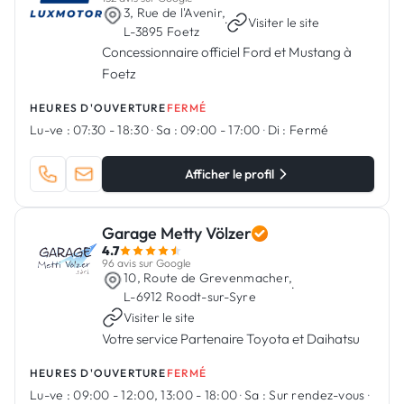
3, Rue de l'Avenir,
·
Visiter le site
L-3895 Foetz
Concessionnaire officiel Ford et Mustang à
Foetz
HEURES D'OUVERTURE
FERMÉ
Lu-ve :
07:30 - 18:30
·
Sa :
09:00 - 17:00
·
Di :
Fermé
Afficher le profil
Garage Metty Völzer
4.7
96 avis sur Google
10, Route de Grevenmacher,
·
L-6912 Roodt-sur-Syre
Visiter le site
Votre service Partenaire Toyota et Daihatsu
HEURES D'OUVERTURE
FERMÉ
Lu-ve :
09:00 - 12:00, 13:00 - 18:00
·
Sa :
Sur rendez-vous
·