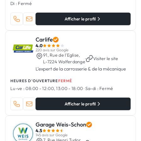
Di :
Fermé
Afficher le profil
Carlife
4.0
220 avis sur Google
91, Rue de l'Eglise,
·
Visiter le site
L-7224 Walferdange
L’expert de la carrosserie & de la mécanique
HEURES D'OUVERTURE
FERMÉ
Lu-ve :
08:00 - 12:00, 13:00 - 18:00
·
Sa-di :
Fermé
Afficher le profil
Garage Weis-Schon
4.5
145 avis sur Google
7, Rue Henri Tudor,