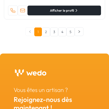
Afficher le profil
1
2
3
4
5
Vous êtes un artisan ?
Rejoignez-nous dès
maintenant !