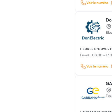
Location & vente de matériel
Voir le numéro
Lettrage véhicule
construction / outillage
Soins aux animaux
Désamiantage & Dépollution
Do
Ele
HEURES D'OUVERT
Lu-ve :
08:00 - 17:
Voir le numéro
GA
Équ