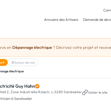
Conn
Annuaire des Artisans
Demande de devi
evis en
Dépannage électrique
? Décrivez votre projet et recevez
ue
Autour de moi
nage électrique
ctricité Guy Hahn
Hall 2, Zone Industrielle Rolach,
L-5280 Sandweiler
·
Visiter le site
ctricien à Sandweiler