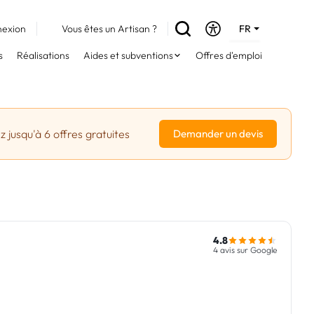
exion
Vous êtes un Artisan ?
FR
DE
s
Réalisations
Aides et subventions
Offres d'emploi
EN
 jusqu'à 6 offres gratuites
Demander un devis
4.8
4 avis sur Google