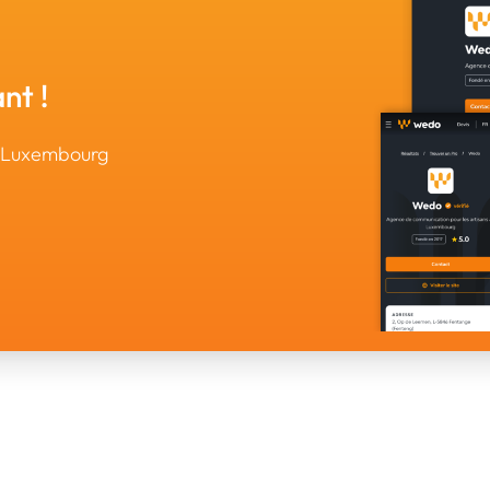
nt !
u Luxembourg