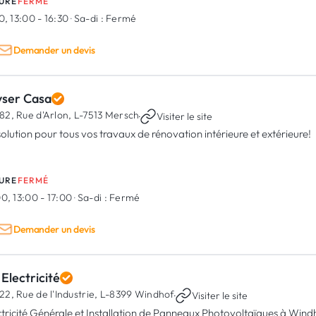
URE
FERMÉ
0, 13:00 - 16:30
·
Sa-di :
Fermé
Demander un devis
yser Casa
82, Rue d'Arlon,
L-7513 Mersch
·
Visiter le site
solution pour tous vos travaux de rénovation intérieure et extérieure!
URE
FERMÉ
0, 13:00 - 17:00
·
Sa-di :
Fermé
Demander un devis
Electricité
22, Rue de l'Industrie,
L-8399 Windhof
·
Visiter le site
ctricité Générale et Installation de Panneaux Photovoltaïques à Wi