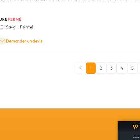
URE
FERMÉ
00
·
Sa-di :
Fermé
Demander un devis
1
2
3
4
5