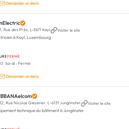
Demander un devis
nElectric
1, Rue des Prés,
L-3671 Kayl
·
Visiter le site
ctricien à Kayl, Luxembourg
URE
FERMÉ
00
·
Sa-di :
Fermé
Demander un devis
BBANAelcom
12, Rue Nicolas Glesener,
L-6131 Junglinster
·
Visiter le site
ipement technique du bâtiment à Junglinster