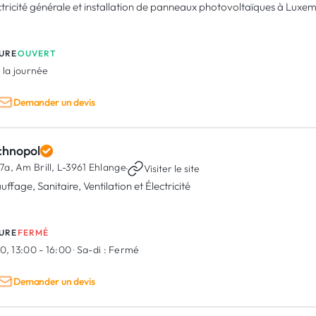
ctricité générale et installation de panneaux photovoltaïques à Lux
URE
OUVERT
 la journée
Demander un devis
chnopol
7a, Am Brill,
L-3961 Ehlange
·
Visiter le site
ffage, Sanitaire, Ventilation et Électricité
URE
FERMÉ
0, 13:00 - 16:00
·
Sa-di :
Fermé
Demander un devis