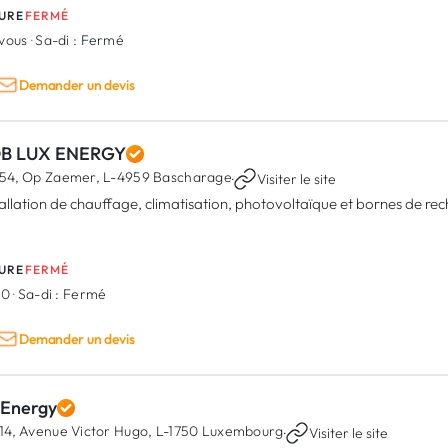
URE
FERMÉ
-vous
·
Sa-di :
Fermé
Demander un devis
B LUX ENERGY
54, Op Zaemer,
L-4959 Bascharage
·
Visiter le site
tallation de chauffage, climatisation, photovoltaïque et bornes de r
URE
FERMÉ
00
·
Sa-di :
Fermé
Demander un devis
 Energy
14, Avenue Victor Hugo,
L-1750 Luxembourg
·
Visiter le site