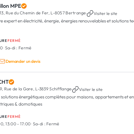
illon MPE
13, Rue du Chemin de Fer,
L-8057 Bertrange
·
Visiter le site
re expert en électricité, énergie, énergies renouvelables et solutions
URE
FERMÉ
00
·
Sa-di :
Fermé
Demander un devis
iCHT
9, Rue de la Gare,
L-3839 Schifflange
·
Visiter le site
 solutions énergétiques complètes pour maisons, appartements et ent
ctriques & domotiques
URE
FERMÉ
0, 13:00 - 17:00
·
Sa-di :
Fermé