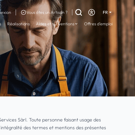
exion
Vous êtes un Artisan ?
FR
DE
s
Réalisations
Aides et subventions
Offres d'emploi
EN
Services Sàrl. Toute personne faisant usage des
l'intégralité des termes et mentions des présentes