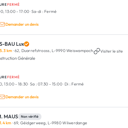
URE
FERMÉ
0, 13:00 - 17:00
·
Sa-di :
Fermé
Demander un devis
S-BAU Lux
5.3 km
· 62, Duarrefstrooss,
L-9990 Weiswampach
·
Visiter le site
struction Générale
URE
FERMÉ
0, 13:00 - 18:30
·
Sa :
07:30 - 15:00
·
Di :
Fermé
Demander un devis
M. MAUS
Non vérifié
1.4 km
· 69, Géidgerweeg,
L-9980 Wilwerdange