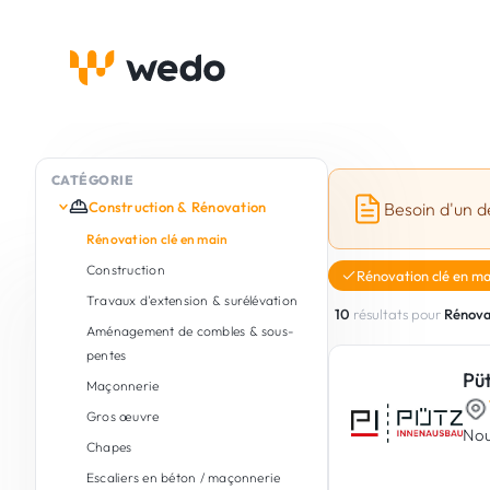
CATÉGORIE
Construction & Rénovation
Besoin d'un d
Rénovation clé en main
Construction
Rénovation clé en ma
Travaux d'extension & surélévation
10
résultats pour
Rénova
Aménagement de combles & sous-
pentes
Pü
Maçonnerie
Gros œuvre
Nou
Chapes
Escaliers en béton / maçonnerie