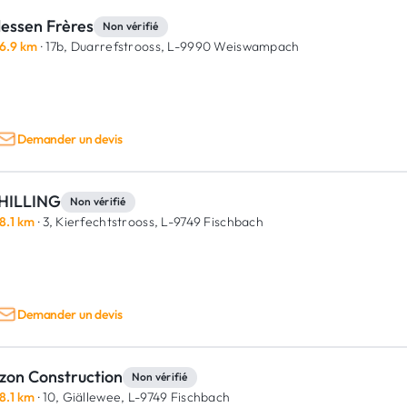
lessen Frères
Non vérifié
6.9 km
· 17b, Duarrefstrooss,
L-9990 Weiswampach
Demander un devis
HILLING
Non vérifié
8.1 km
· 3, Kierfechtstrooss,
L-9749 Fischbach
Demander un devis
zon Construction
Non vérifié
8.1 km
· 10, Giällewee,
L-9749 Fischbach