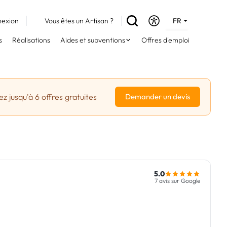
exion
Vous êtes un Artisan ?
FR
DE
s
Réalisations
Aides et subventions
Offres d'emploi
EN
z jusqu'à 6 offres gratuites
Demander un devis
5.0
7 avis sur Google