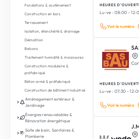
HEURES D'OUVERT
Fondations & soutènement
Lu-ve :
08:00 - 12:0
Construction en bois
Terrassement
Voir le numéro
Isolation, étanchéité & drainage
Démolition
SA
Balcons
Traitement humidité & moisissures
Con
Construction modulaire &
préfabriqué
Béton armé & préfabriqué
HEURES D'OUVERT
Construction de bâtiment industriel
Lu-ve :
07:30 - 12:0
Aménagement extérieur &
Voir le numéro
Jardinage
Entretien de jardin
Énergies renouvelables &
Rénovation énergétique
Conception de jardin & paysages
J.
Photovoltaïque
Salle de bain, Sanitaires &
Aménagement extérieur
Plomberie
Batterie de stockage d'énergie