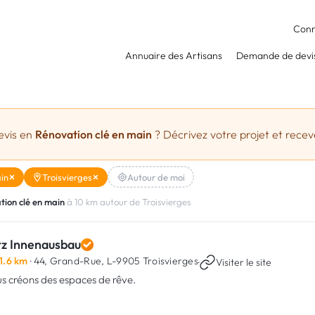
Conn
Annuaire des Artisans
Demande de devi
evis en
Rénovation clé en main
? Décrivez votre projet et receve
in
Troisvierges
Autour de moi
tion clé en main
à 10 km autour de Troisvierges
tz Innenausbau
1.6 km
· 44, Grand-Rue,
L-9905 Troisvierges
·
Visiter le site
s créons des espaces de rêve.