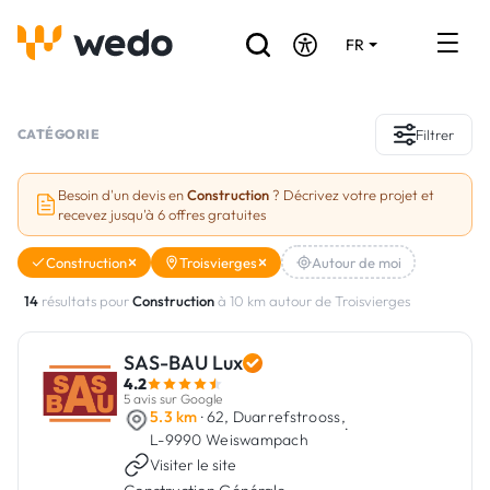
FR
DE
EN
Annuaire des Artisans
CATÉGORIE
Filtrer
Demande de devis
Besoin d'un devis en
Construction
? Décrivez votre projet et
recevez jusqu'à 6 offres gratuites
Réalisations
Construction
Troisvierges
Autour de moi
Aides et subventions
14
résultats pour
Construction
à 10 km autour de Troisvierges
Offres d'emploi
SAS-BAU Lux
4.2
Vous êtes un Artisan ?
5 avis sur Google
5.3 km
· 62, Duarrefstrooss,
·
L-9990 Weiswampach
Connexion
Visiter le site