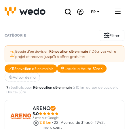
FR
DE
EN
Annuaire des Artisans
CATÉGORIE
Filtrer
Demande de devis
Besoin d'un devis en
Rénovation clé en main
? Décrivez votre
projet et recevez jusqu'à 6 offres gratuites
Réalisations
Rénovation clé en main
Lac de la Haute-Sûre
Aides et subventions
Autour de moi
Offres d'emploi
7
résultats pour
Rénovation clé en main
à 10 km autour de Lac de la
Haute-Sûre
Vous êtes un Artisan ?
ARENO
5.0
Connexion
3 avis sur Google
7.8 km
· 22, Avenue du 31 août 1942,
·
L-9516 Wiltz