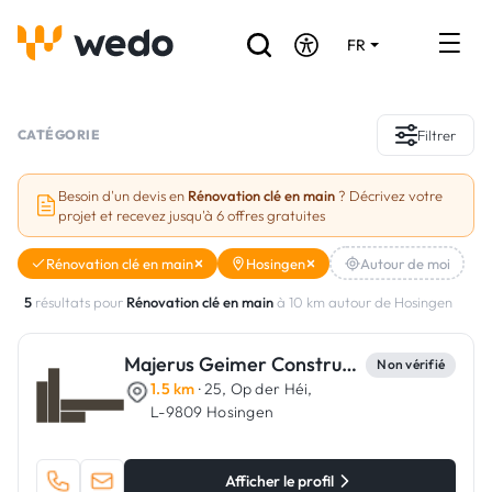
FR
DE
EN
Annuaire des Artisans
CATÉGORIE
Filtrer
Demande de devis
Besoin d'un devis en
Rénovation clé en main
? Décrivez votre
projet et recevez jusqu'à 6 offres gratuites
Réalisations
Rénovation clé en main
Hosingen
Autour de moi
Aides et subventions
5
résultats pour
Rénovation clé en main
à 10 km autour de Hosingen
Offres d'emploi
Majerus Geimer Constructions
Non vérifié
1.5 km
· 25, Op der Héi,
Vous êtes un Artisan ?
L-9809 Hosingen
Connexion
Afficher le profil