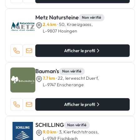
Metz Natursteine
Non vérifié
2.4 km
· 50, Kraeizgaass,
L-9807 Hosingen
Afficher le profil
Bauman's
Non vérifié
7.7 km
· 22, Ierwescht Duerf,
L-9747 Enscherange
Afficher le profil
SCHILLING
Non vérifié
9.0 km
· 3, Kierfechtstrooss,
L-9749 Fischbach