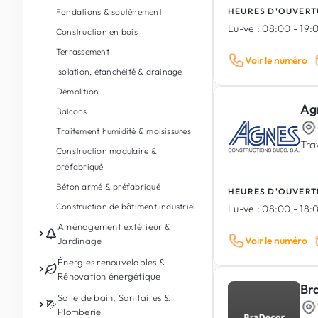
HEURES D'OUVERT
Fondations & soutènement
Lu-ve :
08:00 - 19:
Construction en bois
Terrassement
Voir le numéro
Isolation, étanchéité & drainage
Démolition
Ag
Balcons
Traitement humidité & moisissures
Tra
Construction modulaire &
préfabriqué
Béton armé & préfabriqué
HEURES D'OUVERT
Construction de bâtiment industriel
Lu-ve :
08:00 - 18:
Aménagement extérieur &
Voir le numéro
Jardinage
Entretien de jardin
Énergies renouvelables &
Rénovation énergétique
Conception de jardin & paysages
Br
Photovoltaïque
Salle de bain, Sanitaires &
Aménagement extérieur
Plomberie
Batterie de stockage d'énergie