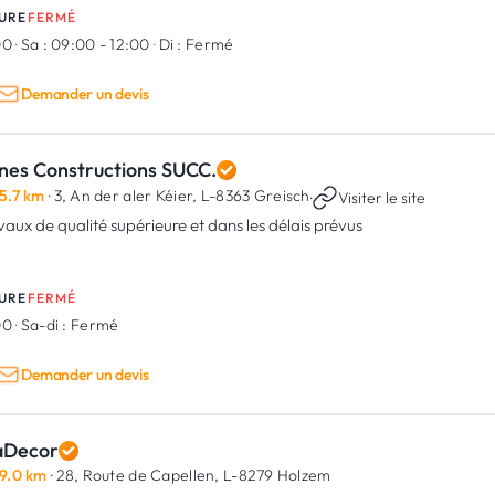
URE
FERMÉ
00
·
Sa :
09:00 - 12:00
·
Di :
Fermé
Demander un devis
nes Constructions SUCC.
5.7 km
· 3, An der aler Kéier,
L-8363 Greisch
·
Visiter le site
vaux de qualité supérieure et dans les délais prévus
URE
FERMÉ
00
·
Sa-di :
Fermé
Demander un devis
aDecor
9.0 km
· 28, Route de Capellen,
L-8279 Holzem