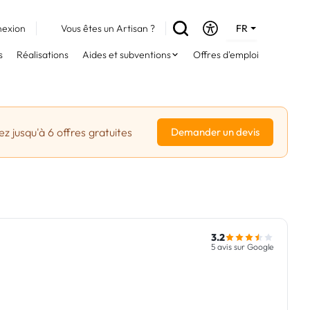
exion
Vous êtes un Artisan ?
FR
DE
s
Réalisations
Aides et subventions
Offres d'emploi
EN
z jusqu'à 6 offres gratuites
Demander un devis
3.2
5 avis sur Google