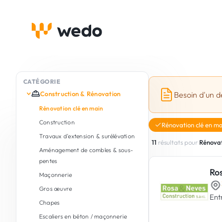
CATÉGORIE
Construction & Rénovation
Besoin d'un d
Rénovation clé en main
Construction
Rénovation clé en ma
Travaux d'extension & surélévation
11
résultats pour
Rénovat
Aménagement de combles & sous-
pentes
Ro
Maçonnerie
Gros œuvre
Ent
Chapes
Escaliers en béton / maçonnerie