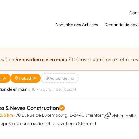
Conn
Annuaire des Artisans
Demande de devi
evis en
Rénovation clé en main
? Décrivez votre projet et receve
in
Habscht
Autour de moi
ion clé en main
à 10 km autour de Habscht
sa & Neves Construction
3.5 km
· 70 B, Rue de Luxembourg,
L-8440 Steinfort
·
Visiter le site
reprise de construction et rénovation à Steinfort