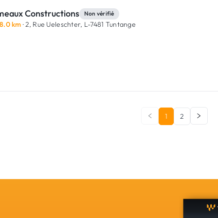
meaux Constructions
Non vérifié
8.0 km
· 2, Rue Ueleschter,
L-7481 Tuntange
1
2