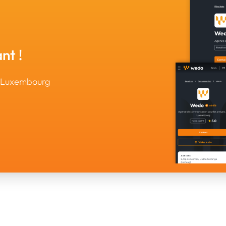
nt !
u Luxembourg