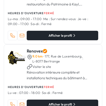
restauration du Patrimoine à Kayl,
Luxembourg
HEURES D'OUVERTURE
FERMÉ
Lu-ma :
09:00 - 17:00
·
Me :
Sur rendez-vous
·
Je-ve :
09:00 - 17:00
·
Sa-di :
Fermé
Afficher le profil
Renovex
9.0 km
· 177, Rue de Luxembourg,
·
L-8077 Bertrange
Visiter le site
Rénovation intérieure complète et
installations techniques du bâtiment à
Bertrange, Luxembourg.
HEURES D'OUVERTURE
FERMÉ
Lu-ve :
07:00 - 18:00
·
Sa-di :
Fermé
Afficher le profil