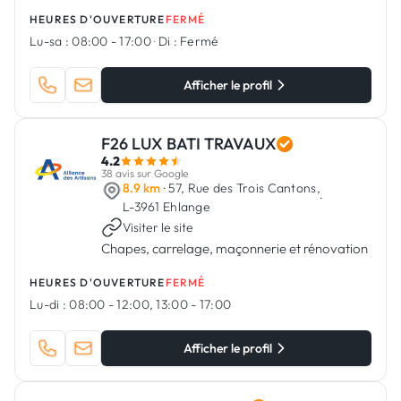
main, étanchéité et isolation.
HEURES D'OUVERTURE
FERMÉ
Lu-sa :
08:00 - 17:00
·
Di :
Fermé
Afficher le profil
F26 LUX BATI TRAVAUX
4.2
38 avis sur Google
8.9 km
· 57, Rue des Trois Cantons,
·
L-3961 Ehlange
Visiter le site
Chapes, carrelage, maçonnerie et rénovation
HEURES D'OUVERTURE
FERMÉ
Lu-di :
08:00 - 12:00, 13:00 - 17:00
Afficher le profil