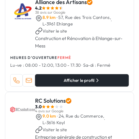
Alliance des Artisans
4.2
38 avis sur Google
8.9 km
· 57, Rue des Trois Cantons,
·
L-3961 Ehlange
Visiter le site
Construction et Rénovation à Ehlange-sur-
Mess
HEURES D'OUVERTURE
FERMÉ
Lu-ve :
08:00 - 12:00, 13:00 - 17:30
·
Sa-di :
Fermé
Afficher le profil
RC Solutions
3.0
4 avis sur Google
9.0 km
· 24, Rue du Commerce,
·
L-3616 Kayl
Visiter le site
Entreprise générale de construction et