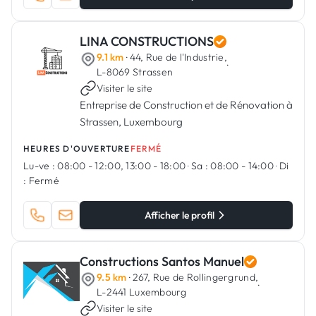
LINA CONSTRUCTIONS
9.1 km
· 44, Rue de l'Industrie,
·
L-8069 Strassen
Visiter le site
Entreprise de Construction et de Rénovation à
Strassen, Luxembourg
HEURES D'OUVERTURE
FERMÉ
Lu-ve :
08:00 - 12:00, 13:00 - 18:00
·
Sa :
08:00 - 14:00
·
Di
:
Fermé
Afficher le profil
Constructions Santos Manuel
9.5 km
· 267, Rue de Rollingergrund,
·
L-2441 Luxembourg
Visiter le site