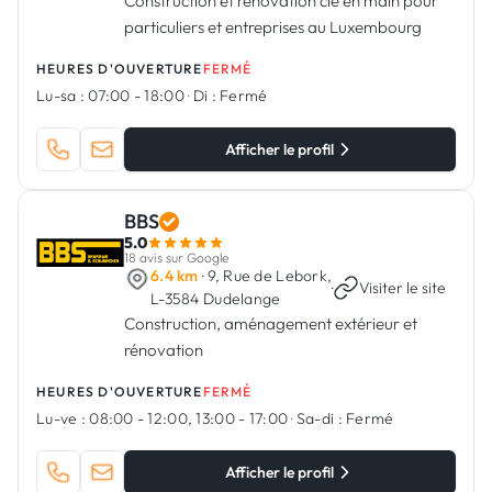
Construction et rénovation clé en main pour
particuliers et entreprises au Luxembourg
HEURES D'OUVERTURE
FERMÉ
Lu-sa :
07:00 - 18:00
·
Di :
Fermé
Afficher le profil
BBS
5.0
18 avis sur Google
6.4 km
· 9, Rue de Lebork,
·
Visiter le site
L-3584 Dudelange
Construction, aménagement extérieur et
rénovation
HEURES D'OUVERTURE
FERMÉ
Lu-ve :
08:00 - 12:00, 13:00 - 17:00
·
Sa-di :
Fermé
Afficher le profil