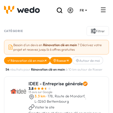
FR
DE
EN
Annuaire des Artisans
CATÉGORIE
Filtrer
Demande de devis
Besoin d'un devis en
Rénovation clé en main
? Décrivez votre
projet et recevez jusqu'à 6 offres gratuites
Réalisations
Rénovation clé en main
Roeser
Autour de moi
Aides et subventions
54
résultats pour
Rénovation clé en main
à 10 km autour de Roeser
Offres d'emploi
IDEE - Entreprise générale
3.8
Vous êtes un Artisan ?
13 avis sur Google
3.3 km
· 178, Route de Mondorf,
·
L-3260 Bettembourg
Connexion
Visiter le site