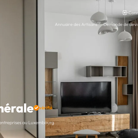
Conn
Annuaire des Artisans
Demande de devi
nérale
vérifié
t entreprises au Luxembourg