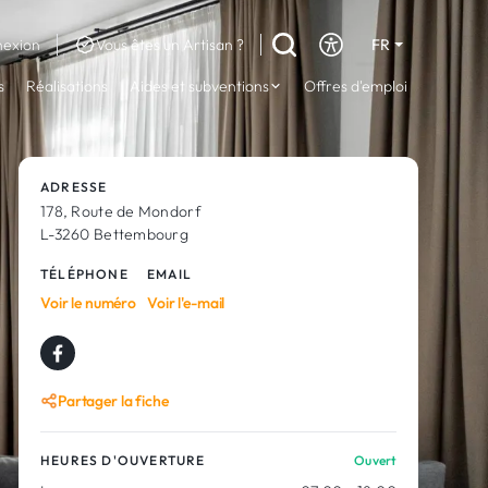
exion
Vous êtes un Artisan ?
FR
DE
s
Réalisations
Aides et subventions
Offres d'emploi
EN
ADRESSE
178, Route de Mondorf
L-3260 Bettembourg
TÉLÉPHONE
EMAIL
Voir le numéro
Voir l'e-mail
Partager la fiche
HEURES D'OUVERTURE
Ouvert