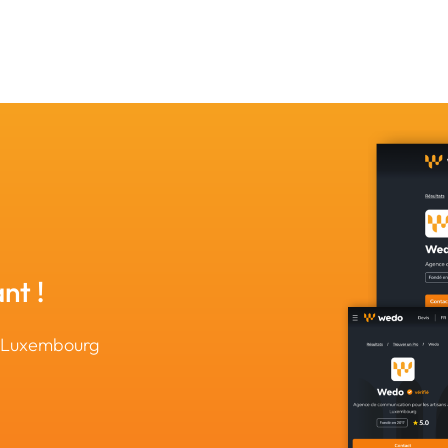
nt !
u Luxembourg