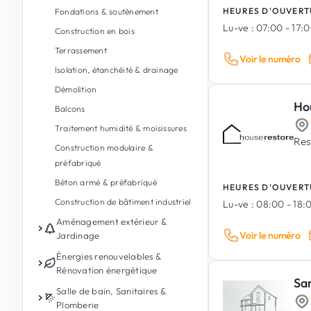
HEURES D'OUVERT
Fondations & soutènement
Lu-ve :
07:00 - 17:
Construction en bois
Terrassement
Voir le numéro
Isolation, étanchéité & drainage
Démolition
Ho
Balcons
Traitement humidité & moisissures
Res
Construction modulaire &
préfabriqué
Béton armé & préfabriqué
HEURES D'OUVERT
Construction de bâtiment industriel
Lu-ve :
08:00 - 18:
Aménagement extérieur &
Voir le numéro
Jardinage
Entretien de jardin
Énergies renouvelables &
Rénovation énergétique
Conception de jardin & paysages
Sa
Photovoltaïque
Salle de bain, Sanitaires &
Aménagement extérieur
Plomberie
Batterie de stockage d'énergie