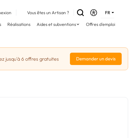
exion
Vous êtes un Artisan ?
FR
DE
s
Réalisations
Aides et subventions
Offres d'emploi
EN
z jusqu'à 6 offres gratuites
Demander un devis