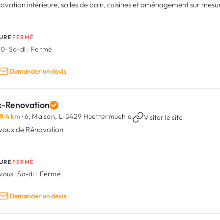
ovation intérieure, salles de bain, cuisines et aménagement sur me
URE
FERMÉ
00
·
Sa-di :
Fermé
Demander un devis
x-Renovation
9.4 km
· 6, Maison,
L-5429 Huettermuehle
·
Visiter le site
vaux de Rénovation
URE
FERMÉ
-vous
·
Sa-di :
Fermé
Demander un devis