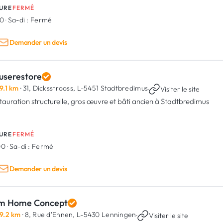
URE
FERMÉ
00
·
Sa-di :
Fermé
Demander un devis
userestore
9.1 km
· 31, Dicksstrooss,
L-5451 Stadtbredimus
·
Visiter le site
tauration structurelle, gros œuvre et bâti ancien à Stadtbredimus
URE
FERMÉ
00
·
Sa-di :
Fermé
Demander un devis
m Home Concept
9.2 km
· 8, Rue d'Ehnen,
L-5430 Lenningen
·
Visiter le site