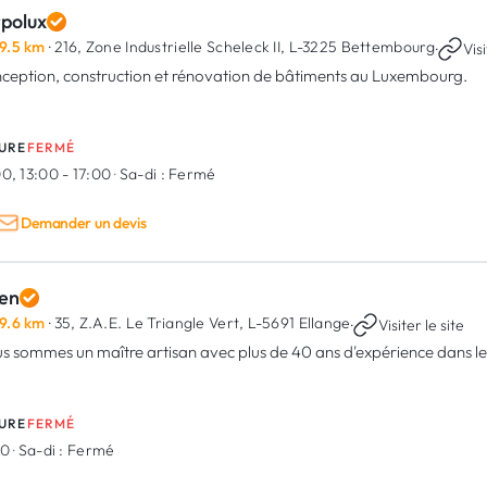
rpolux
9.5 km
· 216, Zone Industrielle Scheleck II,
L-3225 Bettembourg
·
Visi
ception, construction et rénovation de bâtiments au Luxembourg.
URE
FERMÉ
0, 13:00 - 17:00
·
Sa-di :
Fermé
Demander un devis
en
9.6 km
· 35, Z.A.E. Le Triangle Vert,
L-5691 Ellange
·
Visiter le site
s sommes un maître artisan avec plus de 40 ans d'expérience dans le 
URE
FERMÉ
30
·
Sa-di :
Fermé