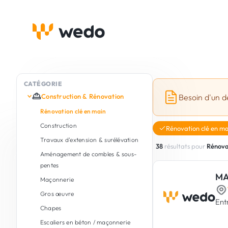
CATÉGORIE
Construction & Rénovation
Besoin d'un d
Rénovation clé en main
Construction
Rénovation clé en ma
Travaux d'extension & surélévation
38
résultats pour
Rénova
Aménagement de combles & sous-
pentes
MA
Maçonnerie
Gros œuvre
Ent
Chapes
Escaliers en béton / maçonnerie