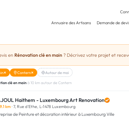
Conn
Annuaire des Artisans
Demande de devi
evis en
Rénovation clé en main
? Décrivez votre projet et receve
in
Contern
Autour de moi
tion clé en main
à 10 km autour de Contern
JOUL Haithem - Luxembourg Art Renovation
9.1 km
· 7, Rue d'Ethe,
L-1478 Luxembourg
reprise de Peinture et décoration intérieur à Luxembourg Ville