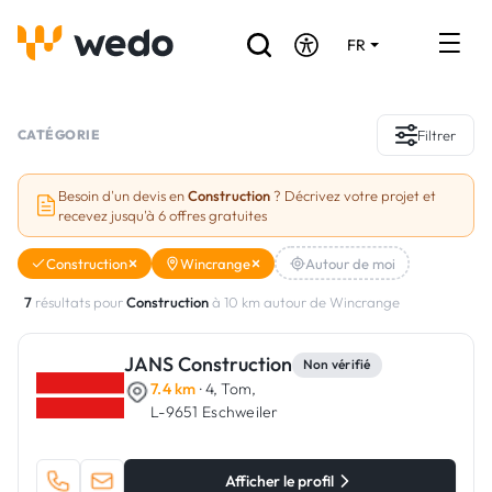
FR
DE
EN
Annuaire des Artisans
CATÉGORIE
Filtrer
Demande de devis
Besoin d'un devis en
Construction
? Décrivez votre projet et
recevez jusqu'à 6 offres gratuites
Réalisations
Construction
Wincrange
Autour de moi
Aides et subventions
7
résultats pour
Construction
à 10 km autour de Wincrange
Offres d'emploi
JANS Construction
Non vérifié
7.4 km
· 4, Tom,
Vous êtes un Artisan ?
L-9651 Eschweiler
Connexion
Afficher le profil