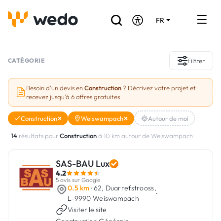
FR
DE
EN
Annuaire des Artisans
CATÉGORIE
Filtrer
Demande de devis
Besoin d'un devis en
Construction
? Décrivez votre projet et
recevez jusqu'à 6 offres gratuites
Réalisations
Construction
Weiswampach
Autour de moi
Aides et subventions
14
résultats pour
Construction
à 10 km autour de Weiswampach
Offres d'emploi
SAS-BAU Lux
4.2
Vous êtes un Artisan ?
5 avis sur Google
0.5 km
· 62, Duarrefstrooss,
·
L-9990 Weiswampach
Connexion
Visiter le site