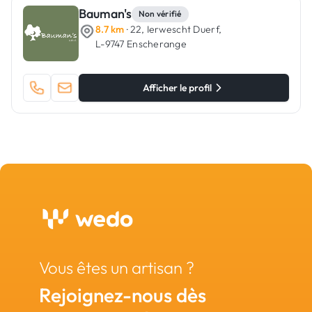
Bauman's
Non vérifié
8.7 km
· 22, Ierwescht Duerf,
L-9747 Enscherange
Afficher le profil
Vous êtes un artisan ?
Rejoignez-nous dès