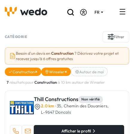
FR
DE
EN
Annuaire des Artisans
CATÉGORIE
Filtrer
Demande de devis
Besoin d'un devis en
Construction
? Décrivez votre projet et
recevez jusqu'à 6 offres gratuites
Réalisations
Construction
Winseler
Autour de moi
Aides et subventions
7
résultats pour
Construction
à 10 km autour de Winseler
Offres d'emploi
Thill Constructions
Non vérifié
2.0 km
· 35, Chemin des Douaniers,
Vous êtes un Artisan ?
L-9647 Doncols
Connexion
Afficher le profil