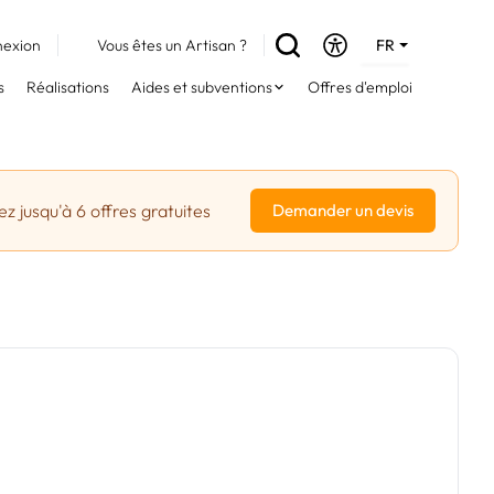
exion
Vous êtes un Artisan ?
FR
DE
s
Réalisations
Aides et subventions
Offres d'emploi
EN
z jusqu'à 6 offres gratuites
Demander un devis