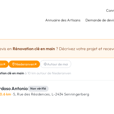
Conn
Annuaire des Artisans
Demande de devi
evis en
Rénovation clé en main
? Décrivez votre projet et receve
in
Niederanven
Autour de moi
tion clé en main
à 10 km autour de Niederanven
rdoso Antonio
Non vérifié
0.6 km
· 5, Rue des Résidences,
L-2434 Senningerberg