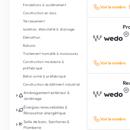
Fondations & soutènement
Voir le numéro
Construction en bois
Terrassement
Pro
Isolation, étanchéité & drainage
Démolition
Balcons
Traitement humidité & moisissures
Construction modulaire &
Voir le numéro
préfabriqué
Béton armé & préfabriqué
Re
Construction de bâtiment industriel
Aménagement extérieur &
Jardinage
Entretien de jardin
Énergies renouvelables &
Rénovation énergétique
Conception de jardin & paysages
Voir le numéro
Photovoltaïque
Salle de bain, Sanitaires &
Aménagement extérieur
Plomberie
Batterie de stockage d'énergie