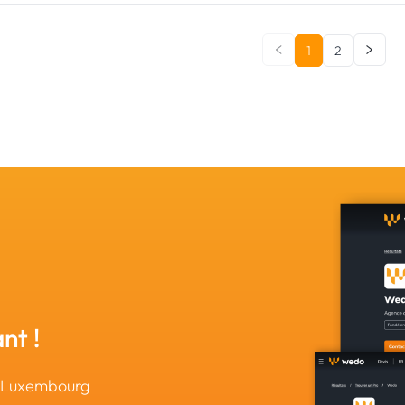
1
2
nt !
u Luxembourg