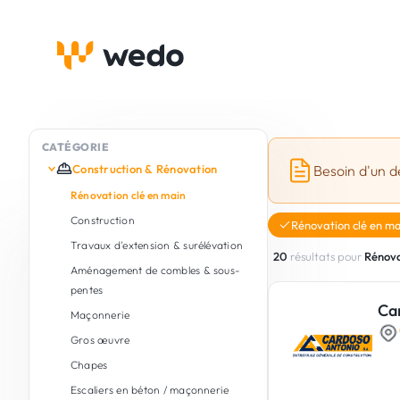
CATÉGORIE
Construction & Rénovation
Besoin d'un d
Rénovation clé en main
Construction
Rénovation clé en ma
Travaux d'extension & surélévation
20
résultats pour
Rénova
Aménagement de combles & sous-
pentes
Ca
Maçonnerie
Gros œuvre
Chapes
Escaliers en béton / maçonnerie