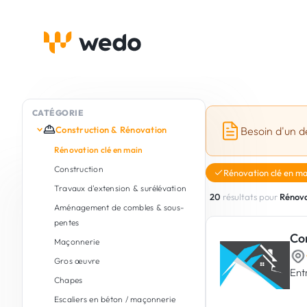
CATÉGORIE
Construction & Rénovation
Besoin d'un d
Rénovation clé en main
Construction
Rénovation clé en ma
Travaux d'extension & surélévation
20
résultats pour
Rénova
Aménagement de combles & sous-
pentes
Co
Maçonnerie
Gros œuvre
Ent
Chapes
Escaliers en béton / maçonnerie