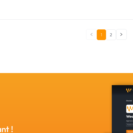
1
2
nt !