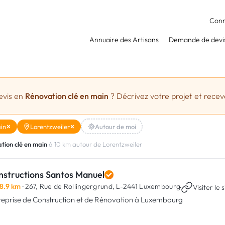
Conn
Annuaire des Artisans
Demande de devi
evis en
Rénovation clé en main
? Décrivez votre projet et receve
in
Lorentzweiler
Autour de moi
tion clé en main
à 10 km autour de Lorentzweiler
nstructions Santos Manuel
8.9 km
· 267, Rue de Rollingergrund,
L-2441 Luxembourg
·
Visiter le s
reprise de Construction et de Rénovation à Luxembourg