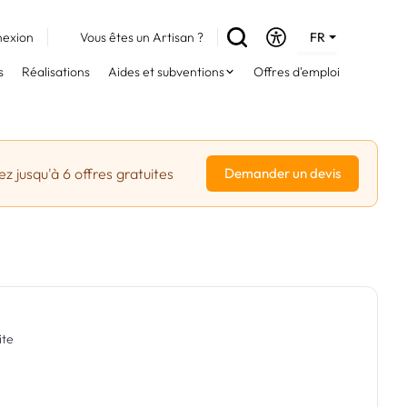
exion
Vous êtes un Artisan ?
FR
DE
s
Réalisations
Aides et subventions
Offres d'emploi
EN
z jusqu'à 6 offres gratuites
Demander un devis
ite