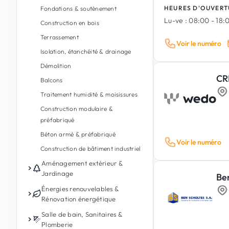
HEURES D'OUVERT
Fondations & soutènement
Lu-ve :
08:00 - 18:
Construction en bois
Terrassement
Voir le numéro
Isolation, étanchéité & drainage
Démolition
CR
Balcons
Traitement humidité & moisissures
Construction modulaire &
préfabriqué
Béton armé & préfabriqué
Voir le numéro
Construction de bâtiment industriel
Aménagement extérieur &
Jardinage
Be
Entretien de jardin
Énergies renouvelables &
Rénovation énergétique
Conception de jardin & paysages
Photovoltaïque
Salle de bain, Sanitaires &
Aménagement extérieur
Plomberie
Batterie de stockage d'énergie