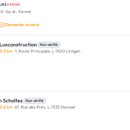
URE
FERMÉ
00
·
Sa-di :
Fermé
Demander un devis
Luxconstruction
Non vérifié
3.0 km
· 1, Route Principale,
L-7450 Lintgen
n Scholtes
Non vérifié
3.6 km
· 67, Rue des Prés,
L-7333 Steinsel