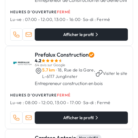
Entrepreneur de Construction et de Génie civil
HEURES D'OUVERTURE
FERMÉ
Lu-ve :
07:00 - 12:00, 13:00 - 16:00
·
Sa-di :
Fermé
Afficher le profil
Prefalux Construction
4.2
64 avis sur Google
5.7 km
· 18, Rue de la Gare,
·
Visiter le site
L-6117 Junglinster
Entrepreneur construction en bois
HEURES D'OUVERTURE
FERMÉ
Lu-ve :
08:00 - 12:00, 13:00 - 17:00
·
Sa-di :
Fermé
Afficher le profil
Cardoso Antonio
Non vérifié