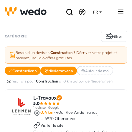
FR
DE
EN
Annuaire des Artisans
CATÉGORIE
Filtrer
Demande de devis
Besoin d'un devis en
Construction
? Décrivez votre projet et
recevez jusqu'à 6 offres gratuites
Réalisations
Construction
Niederanven
Autour de moi
Aides et subventions
32
résultats pour
Construction
à 10 km autour de Niederanven
Offres d'emploi
L-Travaux
5.0
Vous êtes un Artisan ?
1 avis sur Google
0.4 km
· 40a, Rue Andethana,
·
L-6970 Oberanven
Connexion
Visiter le site