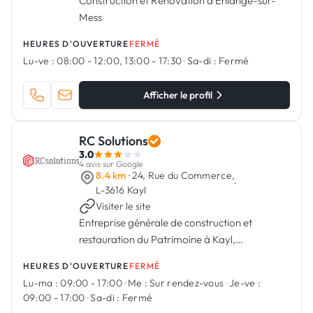
Construction et Rénovation à Ehlange-sur-
Mess
HEURES D'OUVERTURE
FERMÉ
Lu-ve :
08:00 - 12:00, 13:00 - 17:30
·
Sa-di :
Fermé
Afficher le profil
RC Solutions
3.0
4 avis sur Google
8.4 km
· 24, Rue du Commerce,
·
L-3616 Kayl
Visiter le site
Entreprise générale de construction et
restauration du Patrimoine à Kayl,
Luxembourg
HEURES D'OUVERTURE
FERMÉ
Lu-ma :
09:00 - 17:00
·
Me :
Sur rendez-vous
·
Je-ve :
09:00 - 17:00
·
Sa-di :
Fermé