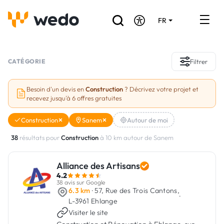
FR
DE
EN
Annuaire des Artisans
CATÉGORIE
Filtrer
Demande de devis
Besoin d'un devis en
Construction
? Décrivez votre projet et
recevez jusqu'à 6 offres gratuites
Réalisations
Construction
Sanem
Autour de moi
Aides et subventions
38
résultats pour
Construction
à 10 km autour de Sanem
Offres d'emploi
Alliance des Artisans
4.2
Vous êtes un Artisan ?
38 avis sur Google
6.3 km
· 57, Rue des Trois Cantons,
·
L-3961 Ehlange
Connexion
Visiter le site