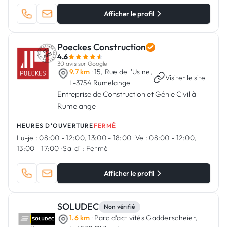
Afficher le profil
Poeckes Construction
4.6
30 avis sur Google
9.7 km
· 15, Rue de l'Usine,
·
Visiter le site
L-3754 Rumelange
Entreprise de Construction et Génie Civil à
Rumelange
HEURES D'OUVERTURE
FERMÉ
Lu-je :
08:00 - 12:00, 13:00 - 18:00
·
Ve :
08:00 - 12:00,
13:00 - 17:00
·
Sa-di :
Fermé
Afficher le profil
SOLUDEC
Non vérifié
1.6 km
· Parc d’activités Gadderscheier,