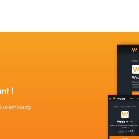
nt !
u Luxembourg