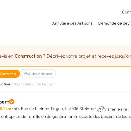
Conn
Annuaire des Artisans
Demande de devi
evis en
Construction
? Décrivez votre projet et recevez jusqu'à 
Garnich
Autour de moi
uction
à 10 km autour de Garnich
bert
5.1 km
· 60, Rue de Kleinbettingen,
L-8436 Steinfort
·
Visiter le site
 entreprise de famille en 3e génération à l'écoute des besoins de leurs 