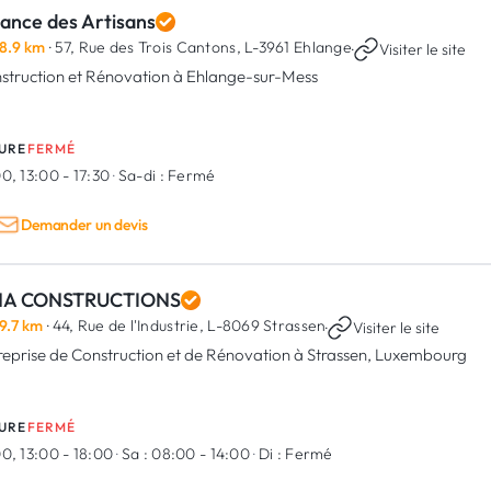
iance des Artisans
8.9 km
· 57, Rue des Trois Cantons,
L-3961 Ehlange
·
Visiter le site
struction et Rénovation à Ehlange-sur-Mess
URE
FERMÉ
0, 13:00 - 17:30
·
Sa-di :
Fermé
Demander un devis
NA CONSTRUCTIONS
9.7 km
· 44, Rue de l'Industrie,
L-8069 Strassen
·
Visiter le site
reprise de Construction et de Rénovation à Strassen, Luxembourg
URE
FERMÉ
0, 13:00 - 18:00
·
Sa :
08:00 - 14:00
·
Di :
Fermé