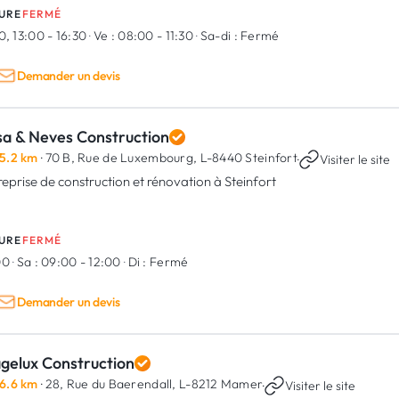
URE
FERMÉ
0, 13:00 - 16:30
·
Ve :
08:00 - 11:30
·
Sa-di :
Fermé
Demander un devis
sa & Neves Construction
5.2 km
· 70 B, Rue de Luxembourg,
L-8440 Steinfort
·
Visiter le site
reprise de construction et rénovation à Steinfort
URE
FERMÉ
00
·
Sa :
09:00 - 12:00
·
Di :
Fermé
Demander un devis
agelux Construction
6.6 km
· 28, Rue du Baerendall,
L-8212 Mamer
·
Visiter le site