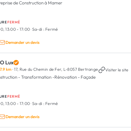
reprise de Construction à Mamer
URE
FERMÉ
0, 13:00 - 17:00
·
Sa-di :
Fermé
Demander un devis
CO Lux
7.9 km
· 17, Rue du Chemin de Fer,
L-8057 Bertrange
·
Visiter le site
struction - Transformation -Rénovation - Façade
URE
FERMÉ
0, 13:00 - 17:00
·
Sa-di :
Fermé
Demander un devis