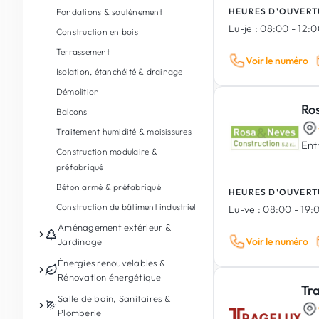
HEURES D'OUVERT
Fondations & soutènement
Lu-je :
08:00 - 12:0
Construction en bois
Terrassement
Voir le numéro
Isolation, étanchéité & drainage
Démolition
Ro
Balcons
Traitement humidité & moisissures
Ent
Construction modulaire &
préfabriqué
Béton armé & préfabriqué
HEURES D'OUVERT
Construction de bâtiment industriel
Lu-ve :
08:00 - 19:
Aménagement extérieur &
Voir le numéro
Jardinage
Entretien de jardin
Énergies renouvelables &
Rénovation énergétique
Conception de jardin & paysages
Tr
Photovoltaïque
Salle de bain, Sanitaires &
Aménagement extérieur
Plomberie
Batterie de stockage d'énergie