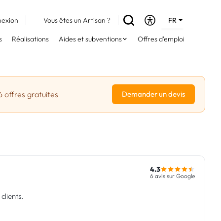
exion
Vous êtes un Artisan ?
FR
DE
s
Réalisations
Aides et subventions
Offres d'emploi
EN
6 offres gratuites
Demander un devis
4.3
6 avis sur Google
clients.