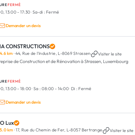
URE
FERMÉ
0, 13:00 - 17:30
·
Sa-di :
Fermé
Demander un devis
NA CONSTRUCTIONS
4.6 km
· 44, Rue de l'Industrie,
L-8069 Strassen
·
Visiter le site
reprise de Construction et de Rénovation à Strassen, Luxembourg
URE
FERMÉ
0, 13:00 - 18:00
·
Sa :
08:00 - 14:00
·
Di :
Fermé
Demander un devis
CO Lux
5.0 km
· 17, Rue du Chemin de Fer,
L-8057 Bertrange
·
Visiter le site