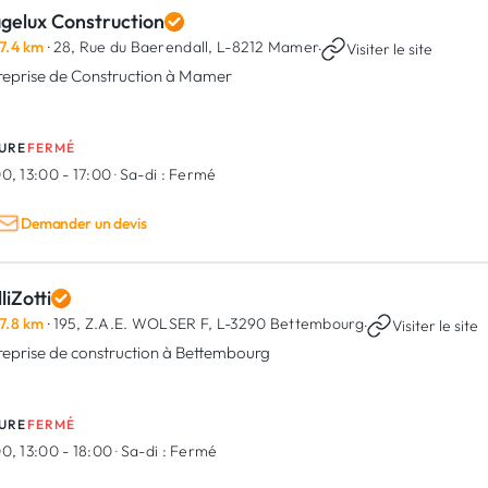
agelux Construction
7.4 km
· 28, Rue du Baerendall,
L-8212 Mamer
·
Visiter le site
reprise de Construction à Mamer
URE
FERMÉ
0, 13:00 - 17:00
·
Sa-di :
Fermé
Demander un devis
liZotti
7.8 km
· 195, Z.A.E. WOLSER F,
L-3290 Bettembourg
·
Visiter le site
reprise de construction à Bettembourg
URE
FERMÉ
0, 13:00 - 18:00
·
Sa-di :
Fermé