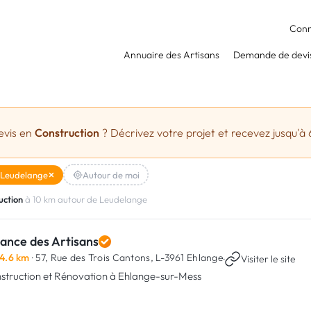
Conn
Annuaire des Artisans
Demande de devi
evis en
Construction
? Décrivez votre projet et recevez jusqu'à 
Leudelange
Autour de moi
uction
à 10 km autour de Leudelange
iance des Artisans
4.6 km
· 57, Rue des Trois Cantons,
L-3961 Ehlange
·
Visiter le site
struction et Rénovation à Ehlange-sur-Mess