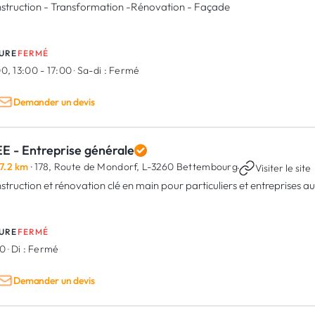
struction - Transformation -Rénovation - Façade
URE
FERMÉ
0, 13:00 - 17:00
·
Sa-di :
Fermé
Demander un devis
E - Entreprise générale
7.2 km
· 178, Route de Mondorf,
L-3260 Bettembourg
·
Visiter le site
struction et rénovation clé en main pour particuliers et entreprises
URE
FERMÉ
00
·
Di :
Fermé
Demander un devis