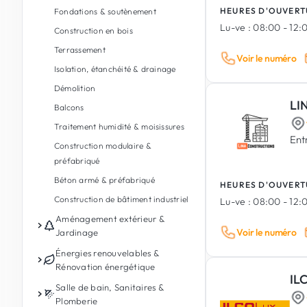
HEURES D'OUVERT
Fondations & soutènement
Lu-ve :
08:00 - 12:0
Construction en bois
Terrassement
Voir le numéro
Isolation, étanchéité & drainage
Démolition
LI
Balcons
Traitement humidité & moisissures
Ent
Construction modulaire &
préfabriqué
Béton armé & préfabriqué
HEURES D'OUVERT
Construction de bâtiment industriel
Lu-ve :
08:00 - 12:0
Aménagement extérieur &
Voir le numéro
Jardinage
Entretien de jardin
Énergies renouvelables &
Rénovation énergétique
Conception de jardin & paysages
IL
Photovoltaïque
Salle de bain, Sanitaires &
Aménagement extérieur
Plomberie
Batterie de stockage d'énergie