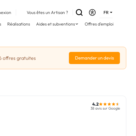
exion
Vous êtes un Artisan ?
FR
DE
s
Réalisations
Aides et subventions
Offres d'emploi
EN
6 offres gratuites
Demander un devis
4.2
38 avis sur Google