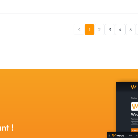
1
2
3
4
5
nt !