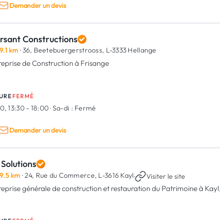
Demander un devis
rsant Constructions
9.1 km
· 36, Beetebuergerstrooss,
L-3333 Hellange
reprise de Construction à Frisange
URE
FERMÉ
0, 13:30 - 18:00
·
Sa-di :
Fermé
Demander un devis
Solutions
9.5 km
· 24, Rue du Commerce,
L-3616 Kayl
·
Visiter le site
reprise générale de construction et restauration du Patrimoine à Ka