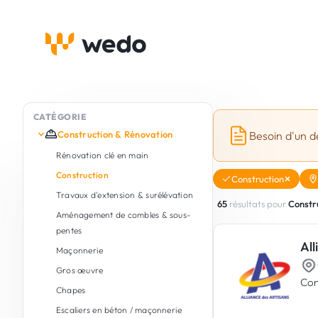
CATÉGORIE
Construction & Rénovation
Besoin d'un d
Rénovation clé en main
Construction
Construction
Travaux d'extension & surélévation
65
résultats pour
Constr
Aménagement de combles & sous-
pentes
All
Maçonnerie
Gros œuvre
Con
Chapes
Escaliers en béton / maçonnerie