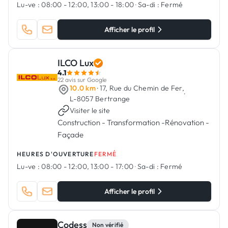
Lu-ve :
08:00 - 12:00, 13:00 - 18:00
·
Sa-di :
Fermé
Afficher le profil
ILCO Lux
4.1
22 avis sur Google
10.0 km
· 17, Rue du Chemin de Fer,
·
L-8057 Bertrange
Visiter le site
Construction - Transformation -Rénovation -
Façade
HEURES D'OUVERTURE
FERMÉ
Lu-ve :
08:00 - 12:00, 13:00 - 17:00
·
Sa-di :
Fermé
Afficher le profil
Codess
Non vérifié