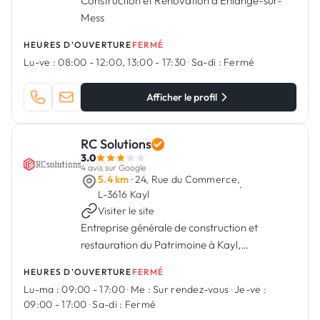
Construction et Rénovation à Ehlange-sur-
Mess
HEURES D'OUVERTURE
FERMÉ
Lu-ve :
08:00 - 12:00, 13:00 - 17:30
·
Sa-di :
Fermé
Afficher le profil
RC Solutions
3.0
4 avis sur Google
5.4 km
· 24, Rue du Commerce,
·
L-3616 Kayl
Visiter le site
Entreprise générale de construction et
restauration du Patrimoine à Kayl,
Luxembourg
HEURES D'OUVERTURE
FERMÉ
Lu-ma :
09:00 - 17:00
·
Me :
Sur rendez-vous
·
Je-ve :
09:00 - 17:00
·
Sa-di :
Fermé