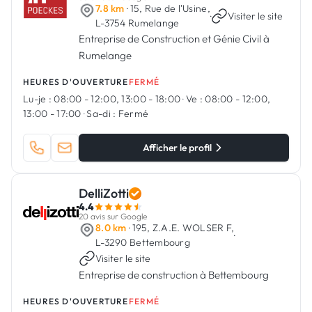
7.8 km
· 15, Rue de l'Usine,
·
Visiter le site
L-3754 Rumelange
Entreprise de Construction et Génie Civil à
Rumelange
HEURES D'OUVERTURE
FERMÉ
Lu-je :
08:00 - 12:00, 13:00 - 18:00
·
Ve :
08:00 - 12:00,
13:00 - 17:00
·
Sa-di :
Fermé
Afficher le profil
DelliZotti
4.4
20 avis sur Google
8.0 km
· 195, Z.A.E. WOLSER F,
·
L-3290 Bettembourg
Visiter le site
Entreprise de construction à Bettembourg
HEURES D'OUVERTURE
FERMÉ