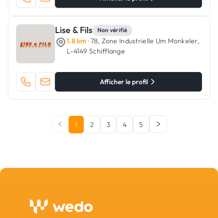
Lise & Fils
Non vérifié
1.8 km
· 78, Zone Industrielle Um Monkeler,
L-4149 Schifflange
Afficher le profil
1
2
3
4
5