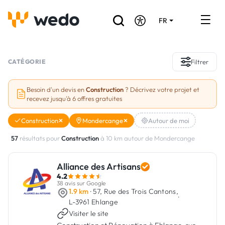
FR
DE
EN
Annuaire des Artisans
CATÉGORIE
Filtrer
Demande de devis
Besoin d'un devis en
Construction
? Décrivez votre projet et
recevez jusqu'à 6 offres gratuites
Réalisations
Construction
Mondercange
Autour de moi
Aides et subventions
57
résultats pour
Construction
à 10 km autour de Mondercange
Offres d'emploi
Alliance des Artisans
4.2
Vous êtes un Artisan ?
38 avis sur Google
1.9 km
· 57, Rue des Trois Cantons,
·
L-3961 Ehlange
Connexion
Visiter le site