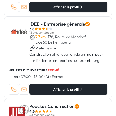
Afficher le profil
IDEE - Entreprise générale
3.8
13 avis sur Google
7.7 km
· 178, Route de Mondorf,
·
L-3260 Bettembourg
Visiter le site
Construction et rénovation clé en main pour
particuliers et entreprises au Luxembourg
HEURES D'OUVERTURE
FERMÉ
Lu-sa :
07:00 - 18:00
·
Di :
Fermé
Afficher le profil
Poeckes Construction
4.6
30 avis sur Google