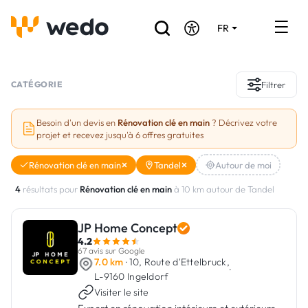
FR
DE
EN
Annuaire des Artisans
CATÉGORIE
Filtrer
Demande de devis
Besoin d'un devis en
Rénovation clé en main
? Décrivez votre
projet et recevez jusqu'à 6 offres gratuites
Réalisations
Rénovation clé en main
Tandel
Autour de moi
Aides et subventions
4
résultats pour
Rénovation clé en main
à 10 km autour de Tandel
Offres d'emploi
JP Home Concept
4.2
Vous êtes un Artisan ?
67 avis sur Google
7.0 km
· 10, Route d'Ettelbruck,
·
L-9160 Ingeldorf
Connexion
Visiter le site