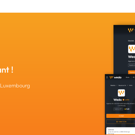
nt !
u Luxembourg