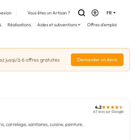
exion
Vous êtes un Artisan ?
FR
DE
s
Réalisations
Aides et subventions
Offres d'emploi
EN
z jusqu'à 6 offres gratuites
Demander un devis
4.2
67 avis sur Google
s, carrelage, sanitaires, cuisine, peinture.