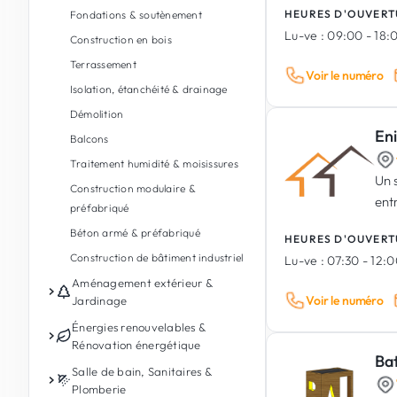
HEURES D'OUVERT
Fondations & soutènement
Lu-ve :
09:00 - 18:
Construction en bois
Terrassement
Voir le numéro
Isolation, étanchéité & drainage
Démolition
En
Balcons
Traitement humidité & moisissures
Un 
Construction modulaire &
ent
préfabriqué
Béton armé & préfabriqué
HEURES D'OUVERT
Construction de bâtiment industriel
Lu-ve :
07:30 - 12:0
Aménagement extérieur &
Voir le numéro
Jardinage
Entretien de jardin
Énergies renouvelables &
Rénovation énergétique
Conception de jardin & paysages
Ba
Photovoltaïque
Salle de bain, Sanitaires &
Aménagement extérieur
Plomberie
Batterie de stockage d'énergie