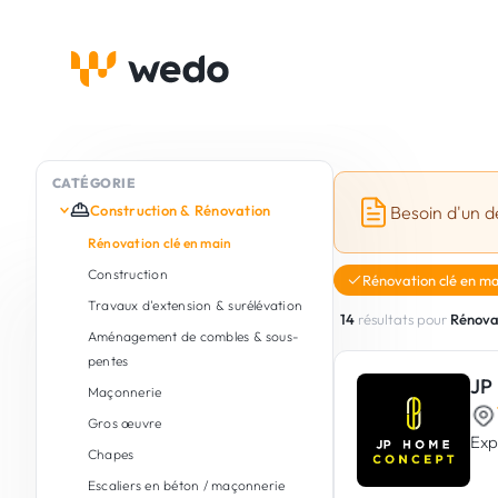
CATÉGORIE
Construction & Rénovation
Besoin d'un d
Rénovation clé en main
Construction
Rénovation clé en ma
Travaux d'extension & surélévation
14
résultats pour
Rénovat
Aménagement de combles & sous-
pentes
JP
Maçonnerie
Gros œuvre
Expe
Chapes
Escaliers en béton / maçonnerie