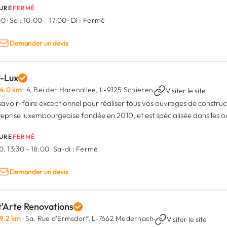
URE
FERMÉ
00
·
Sa :
10:00 - 17:00
·
Di :
Fermé
Demander un devis
i-Lux
4.0 km
· 4, Bei der Härenallee,
L-9125 Schieren
·
Visiter le site
savoir-faire exceptionnel pour réaliser tous vos ouvrages de construc
reprise luxembourgeoise fondée en 2010, et est spécialisée dans les o
URE
FERMÉ
0, 13:30 - 18:00
·
Sa-di :
Fermé
Demander un devis
t'Arte Renovations
9.2 km
· 5a, Rue d'Ermsdorf,
L-7662 Medernach
·
Visiter le site