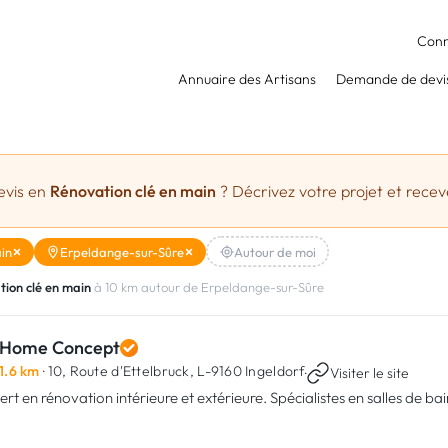
Conn
Annuaire des Artisans
Demande de devi
evis en
Rénovation clé en main
? Décrivez votre projet et receve
in
Erpeldange-sur-Sûre
Autour de moi
ion clé en main
à 10 km autour de Erpeldange-sur-Sûre
 Home Concept
1.6 km
· 10, Route d'Ettelbruck,
L-9160 Ingeldorf
·
Visiter le site
rt en rénovation intérieure et extérieure. Spécialistes en salles de bain