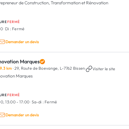
repreneur de Construction, Transformation et Rénovation
URE
FERMÉ
00
·
Di :
Fermé
Demander un devis
novation Marques
9.3 km
· 29, Route de Boevange,
L-7762 Bissen
·
Visiter le site
ovation Marques
URE
FERMÉ
0, 13:00 - 17:00
·
Sa-di :
Fermé
Demander un devis