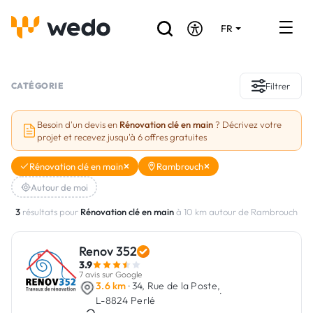
FR
DE
EN
Annuaire des Artisans
CATÉGORIE
Filtrer
Demande de devis
Besoin d'un devis en
Rénovation clé en main
? Décrivez votre
projet et recevez jusqu'à 6 offres gratuites
Réalisations
Rénovation clé en main
Rambrouch
Aides et subventions
Autour de moi
Offres d'emploi
3
résultats pour
Rénovation clé en main
à 10 km autour de Rambrouch
Renov 352
Vous êtes un Artisan ?
3.9
7 avis sur Google
Connexion
3.6 km
· 34, Rue de la Poste,
·
L-8824 Perlé