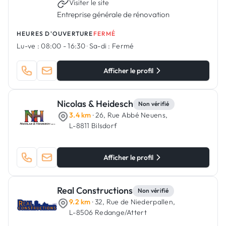
Visiter le site
Entreprise générale de rénovation
HEURES D'OUVERTURE
FERMÉ
Lu-ve :
08:00 - 16:30
·
Sa-di :
Fermé
Afficher le profil
Nicolas & Heidesch
Non vérifié
3.4 km
· 26, Rue Abbé Neuens,
L-8811 Bilsdorf
Afficher le profil
Real Constructions
Non vérifié
9.2 km
· 32, Rue de Niederpallen,
L-8506 Redange/Attert