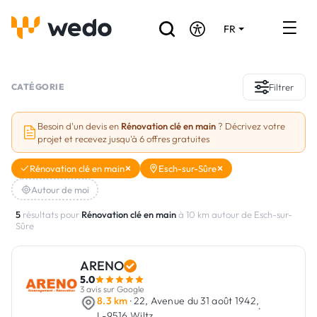
FR
DE
EN
Annuaire des Artisans
CATÉGORIE
Filtrer
Demande de devis
Besoin d'un devis en
Rénovation clé en main
? Décrivez votre
projet et recevez jusqu'à 6 offres gratuites
Réalisations
Rénovation clé en main
Esch-sur-Sûre
Aides et subventions
Autour de moi
Offres d'emploi
5
résultats pour
Rénovation clé en main
à 10 km autour de Esch-sur-
Sûre
Vous êtes un Artisan ?
ARENO
5.0
Connexion
3 avis sur Google
8.3 km
· 22, Avenue du 31 août 1942,
·
L-9516 Wiltz