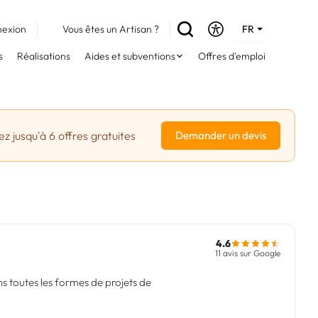
exion
Vous êtes un Artisan ?
FR
DE
s
Réalisations
Aides et subventions
Offres d'emploi
EN
z jusqu'à 6 offres gratuites
Demander un devis
4.6
11 avis sur Google
ns toutes les formes de projets de