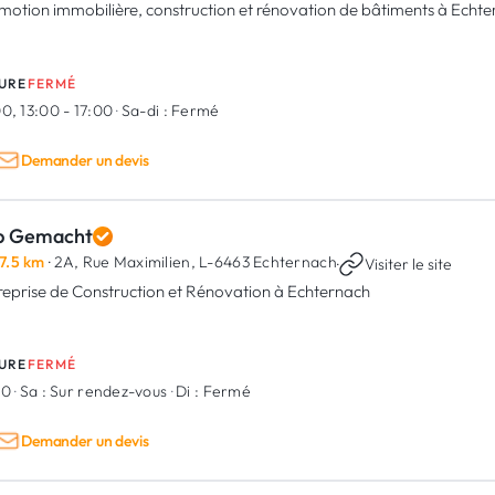
motion immobilière, construction et rénovation de bâtiments à Echt
URE
FERMÉ
0, 13:00 - 17:00
·
Sa-di :
Fermé
Demander un devis
p Gemacht
7.5 km
· 2A, Rue Maximilien,
L-6463 Echternach
·
Visiter le site
reprise de Construction et Rénovation à Echternach
URE
FERMÉ
00
·
Sa :
Sur rendez-vous
·
Di :
Fermé
Demander un devis