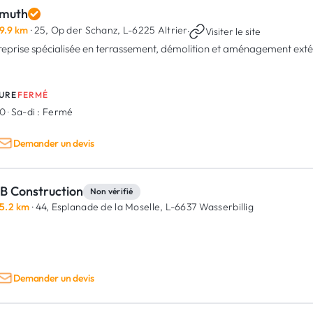
muth
9.9 km
· 25, Op der Schanz,
L-6225 Altrier
·
Visiter le site
reprise spécialisée en terrassement, démolition et aménagement extér
URE
FERMÉ
00
·
Sa-di :
Fermé
Demander un devis
B Construction
Non vérifié
5.2 km
· 44, Esplanade de la Moselle,
L-6637 Wasserbillig
Demander un devis