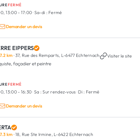
URE
FERMÉ
0, 13:00 - 17:00
·
Sa-di :
Fermé
Demander un devis
ERRE EIPPERS
7.2 km
· 37, Rue des Remparts,
L-6477 Echternach
·
Visiter le site
quiste, façadier et peintre
URE
FERMÉ
0, 13:00 - 16:30
·
Sa :
Sur rendez-vous
·
Di :
Fermé
Demander un devis
RTA
7.3 km
· 18, Rue Ste Irmine,
L-6422 Echternach