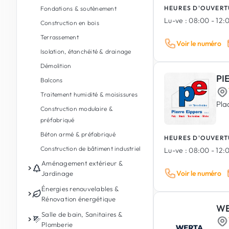
HEURES D'OUVERT
Fondations & soutènement
Lu-ve :
08:00 - 12:0
Construction en bois
Terrassement
Voir le numéro
Isolation, étanchéité & drainage
Démolition
PI
Balcons
Traitement humidité & moisissures
Pla
Construction modulaire &
préfabriqué
Béton armé & préfabriqué
HEURES D'OUVERT
Construction de bâtiment industriel
Lu-ve :
08:00 - 12:0
Aménagement extérieur &
Voir le numéro
Jardinage
Entretien de jardin
Énergies renouvelables &
Rénovation énergétique
Conception de jardin & paysages
WE
Photovoltaïque
Salle de bain, Sanitaires &
Aménagement extérieur
Plomberie
Batterie de stockage d'énergie