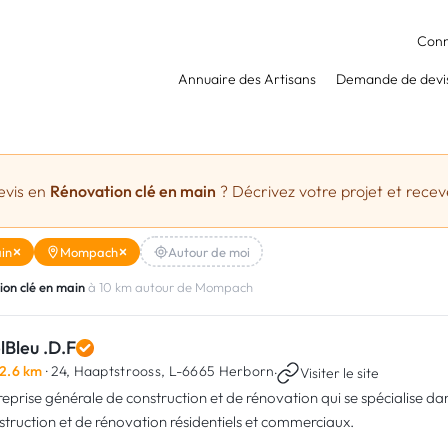
Conn
Annuaire des Artisans
Demande de devi
evis en
Rénovation clé en main
? Décrivez votre projet et receve
in
Mompach
Autour de moi
on clé en main
à 10 km autour de Mompach
lBleu .D.F
2.6 km
· 24, Haaptstrooss,
L-6665 Herborn
·
Visiter le site
reprise générale de construction et de rénovation qui se spécialise da
struction et de rénovation résidentiels et commerciaux.