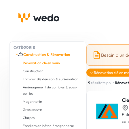
CATÉGORIE
Construction & Rénovation
Besoin d'un d
Rénovation clé en main
Construction
Rénovation clé en ma
Travaux d'extension & surélévation
9
résultats pour
Rénovati
Aménagement de combles & sous-
pentes
Cie
Maçonnerie
Gros œuvre
Ent
Chapes
con
Escaliers en béton / maçonnerie