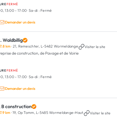
URE
FERMÉ
0, 13:00 - 17:00
·
Sa-di :
Fermé
Demander un devis
. Waldbillig
7.8 km
· 21, Remeschter,
L-5482 Wormeldange
·
Visiter le site
reprise de construction, de Pavage et de Voirie
URE
FERMÉ
0, 13:00 - 17:00
·
Sa-di :
Fermé
Demander un devis
 B construction
7.9 km
· 19, Op Tomm,
L-5485 Wormeldange-Haut
·
Visiter le site