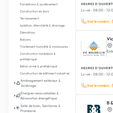
HEURES D'OUVERT
Fondations & soutènement
Lu-ve :
08:00 - 12:0
Construction en bois
Terrassement
Voir le numéro
Isolation, étanchéité & drainage
Démolition
Vic
Balcons
Traitement humidité & moisissures
Ent
Construction modulaire &
préfabriqué
Béton armé & préfabriqué
HEURES D'OUVERT
Construction de bâtiment industriel
Lu-ve :
08:00 - 12:0
Aménagement extérieur &
Voir le numéro
Jardinage
Entretien de jardin
Énergies renouvelables &
Rénovation énergétique
Conception de jardin & paysages
B &
Photovoltaïque
Salle de bain, Sanitaires &
Aménagement extérieur
Plomberie
Batterie de stockage d'énergie