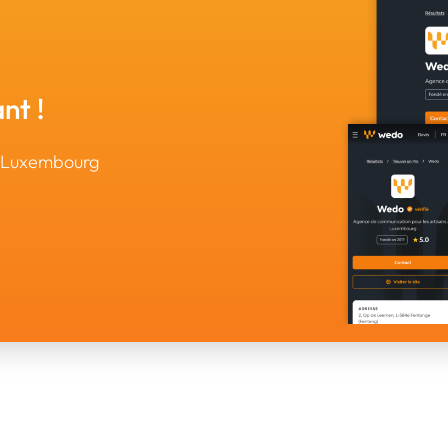
nt !
u Luxembourg