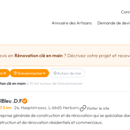
Conn
Annuaire des Artisans
Demande de devi
evis en
Rénovation clé en main
? Décrivez votre projet et receve
in
Grevenmacher
Autour de moi
ion clé en main
à 10 km autour de Grevenmacher
lBleu .D.F
7.5 km
· 24, Haaptstrooss,
L-6665 Herborn
·
Visiter le site
reprise générale de construction et de rénovation qui se spécialise da
struction et de rénovation résidentiels et commerciaux.