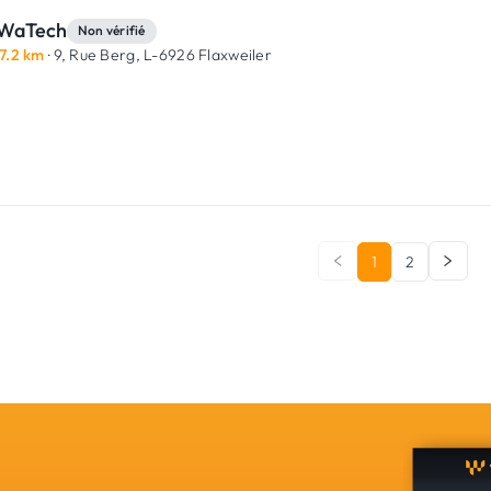
WaTech
Non vérifié
7.2 km
· 9, Rue Berg,
L-6926 Flaxweiler
1
2