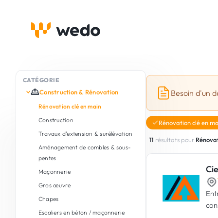
CATÉGORIE
Construction & Rénovation
Besoin d'un d
Rénovation clé en main
Construction
Rénovation clé en ma
Travaux d'extension & surélévation
11
résultats pour
Rénovat
Aménagement de combles & sous-
pentes
Cie
Maçonnerie
Gros œuvre
Ent
Chapes
con
Escaliers en béton / maçonnerie