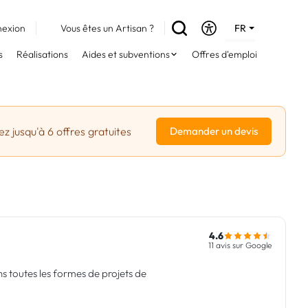
exion
Vous êtes un Artisan ?
FR
DE
s
Réalisations
Aides et subventions
Offres d'emploi
EN
z jusqu'à 6 offres gratuites
Demander un devis
4.6
11 avis sur Google
ns toutes les formes de projets de