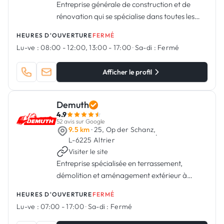
Entreprise générale de construction et de
rénovation qui se spécialise dans toutes les
formes de projets de construction et de
HEURES D'OUVERTURE
FERMÉ
rénovation résidentiels et commerciaux.
Lu-ve :
08:00 - 12:00, 13:00 - 17:00
·
Sa-di :
Fermé
Afficher le profil
Demuth
4.9
52 avis sur Google
9.5 km
· 25, Op der Schanz,
·
L-6225 Altrier
Visiter le site
Entreprise spécialisée en terrassement,
démolition et aménagement extérieur à
Altrier
HEURES D'OUVERTURE
FERMÉ
Lu-ve :
07:00 - 17:00
·
Sa-di :
Fermé