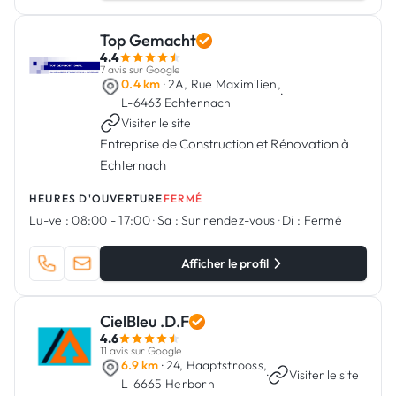
Top Gemacht
4.4
7 avis sur Google
0.4 km
· 2A, Rue Maximilien,
·
L-6463 Echternach
Visiter le site
Entreprise de Construction et Rénovation à
Echternach
HEURES D'OUVERTURE
FERMÉ
Lu-ve :
08:00 - 17:00
·
Sa :
Sur rendez-vous
·
Di :
Fermé
Afficher le profil
CielBleu .D.F
4.6
11 avis sur Google
6.9 km
· 24, Haaptstrooss,
·
Visiter le site
L-6665 Herborn