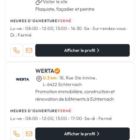
Visiter le site
Plaquiste, façadier et peintre
HEURES D'OUVERTURE
FERMÉ
Lu-ve :
08:00 - 12:00, 13:00 - 16:30
·
Sa :
Sur rendez-vous
·
Di :
Fermé
Afficher le profil
WERTA
0.3 km
· 18, Rue Ste Irmine,
L-6422 Echternach
Promotion immobilière, construction et
rénovation de bâtiments à Echternach
HEURES D'OUVERTURE
FERMÉ
Lu-ve :
08:00 - 12:00, 13:00 - 17:00
·
Sa-di :
Fermé
Afficher le profil