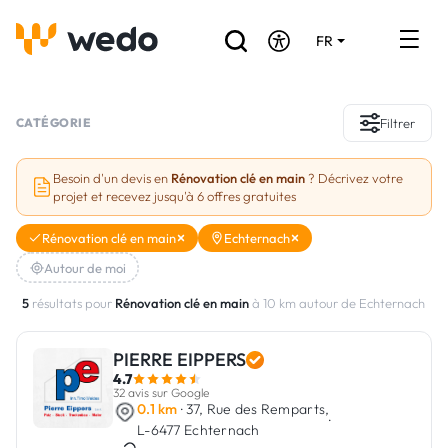
FR
DE
EN
Annuaire des Artisans
CATÉGORIE
Filtrer
Demande de devis
Besoin d'un devis en
Rénovation clé en main
? Décrivez votre
projet et recevez jusqu'à 6 offres gratuites
Réalisations
Rénovation clé en main
Echternach
Aides et subventions
Autour de moi
Offres d'emploi
5
résultats pour
Rénovation clé en main
à 10 km autour de Echternach
PIERRE EIPPERS
Vous êtes un Artisan ?
4.7
32 avis sur Google
Connexion
0.1 km
· 37, Rue des Remparts,
·
L-6477 Echternach