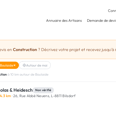
Conn
Annuaire des Artisans
Demande de devi
evis en
Construction
? Décrivez votre projet et recevez jusqu'à 
Boulaide
Autour de moi
ction
à 10 km autour de Boulaide
colas & Heidesch
Non vérifié
4.3 km
· 26, Rue Abbé Neuens,
L-8811 Bilsdorf