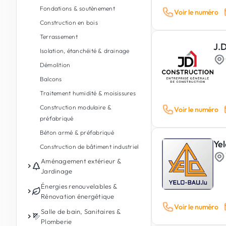
Fondations & soutènement
Voir le numéro
Construction en bois
Terrassement
J.D
Isolation, étanchéité & drainage
Démolition
Balcons
Traitement humidité & moisissures
Construction modulaire &
Voir le numéro
préfabriqué
Béton armé & préfabriqué
Ye
Construction de bâtiment industriel
Aménagement extérieur &
Jardinage
Entretien de jardin
Énergies renouvelables &
Rénovation énergétique
Conception de jardin & paysages
Voir le numéro
Photovoltaïque
Salle de bain, Sanitaires &
Aménagement extérieur
Plomberie
Batterie de stockage d'énergie