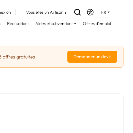
exion
Vous êtes un Artisan ?
FR
DE
s
Réalisations
Aides et subventions
Offres d'emploi
EN
6 offres gratuites
Demander un devis