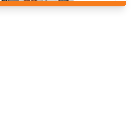
ANNUAIRE
Accueil artisan
devis
Inscription artisan
Aide / FAQ