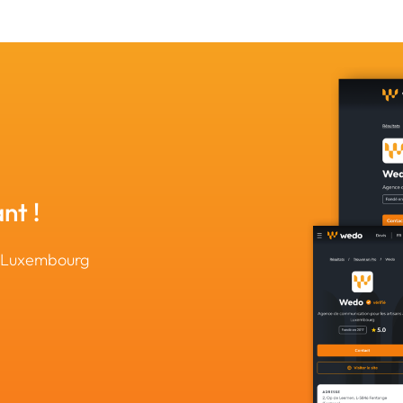
nt !
u Luxembourg