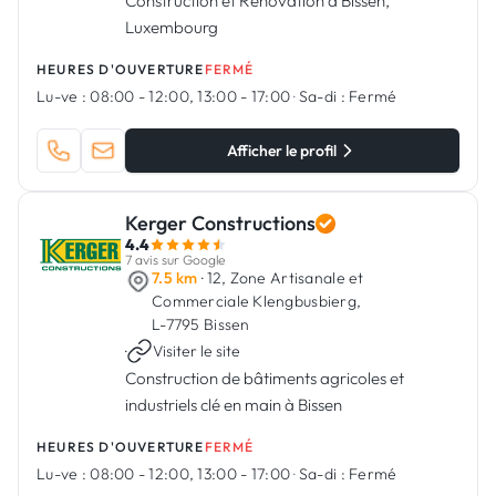
Construction et Rénovation à Bissen,
Luxembourg
HEURES D'OUVERTURE
FERMÉ
Lu-ve :
08:00 - 12:00, 13:00 - 17:00
·
Sa-di :
Fermé
Afficher le profil
Kerger Constructions
4.4
7 avis sur Google
7.5 km
· 12, Zone Artisanale et
Commerciale Klengbusbierg,
L-7795 Bissen
·
Visiter le site
Construction de bâtiments agricoles et
industriels clé en main à Bissen
HEURES D'OUVERTURE
FERMÉ
Lu-ve :
08:00 - 12:00, 13:00 - 17:00
·
Sa-di :
Fermé