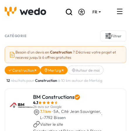
FR
DE
EN
Annuaire des Artisans
CATÉGORIE
Filtrer
Demande de devis
Besoin d'un devis en
Construction
? Décrivez votre projet et
recevez jusqu'à 6 offres gratuites
Réalisations
Construction
Mertzig
Autour de moi
Aides et subventions
12
résultats pour
Construction
à 10 km autour de Mertzig
Offres d'emploi
BM Constructions
4.1
Vous êtes un Artisan ?
26 avis sur Google
7.1 km
· 5A, Cité Jean Souvignier,
·
L-7792 Bissen
Connexion
Visiter le site