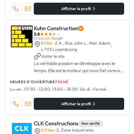
Afficher le profil
Kuhn Construction
3.8
53 avis sur Google
9.1 km
· Z.A., Rue John L. Mac Adam,
·
L-1113 Luxembourg
Visiter le site
La véritable passion se développe avec le
temps. Elle est le moteur qui nous fait vivre et
progresser.
HEURES D'OUVERTURE
FERMÉ
Lu-ve :
07:30 - 12:00, 13:00 - 18:00
·
Sa-di :
Fermé
Afficher le profil
CLK Constructions
Non vérifié
0.9 km
· 2, Zone Industrielle,