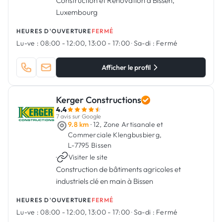
Construction et Rénovation à Bissen,
Luxembourg
HEURES D'OUVERTURE
FERMÉ
Lu-ve :
08:00 - 12:00, 13:00 - 17:00
·
Sa-di :
Fermé
Afficher le profil
Kerger Constructions
4.4
7 avis sur Google
9.8 km
· 12, Zone Artisanale et
Commerciale Klengbusbierg,
L-7795 Bissen
·
Visiter le site
Construction de bâtiments agricoles et
industriels clé en main à Bissen
HEURES D'OUVERTURE
FERMÉ
Lu-ve :
08:00 - 12:00, 13:00 - 17:00
·
Sa-di :
Fermé