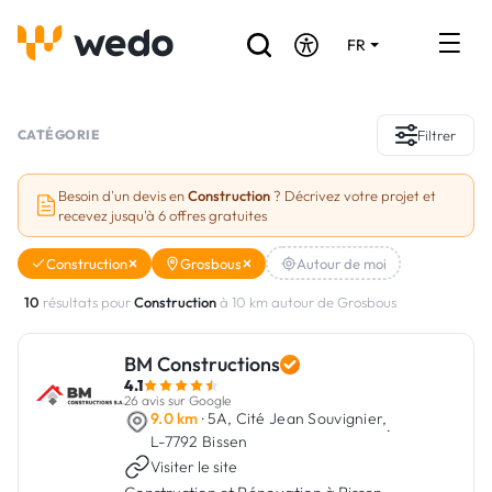
FR
DE
EN
Annuaire des Artisans
CATÉGORIE
Filtrer
Demande de devis
Besoin d'un devis en
Construction
? Décrivez votre projet et
recevez jusqu'à 6 offres gratuites
Réalisations
Construction
Grosbous
Autour de moi
Aides et subventions
10
résultats pour
Construction
à 10 km autour de Grosbous
Offres d'emploi
BM Constructions
4.1
Vous êtes un Artisan ?
26 avis sur Google
9.0 km
· 5A, Cité Jean Souvignier,
·
L-7792 Bissen
Connexion
Visiter le site