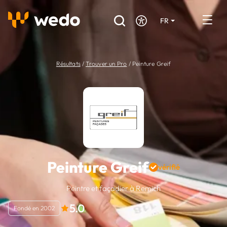
FR
DE
EN
Annuaire des Artisans
Résultats
/
Trouver un Pro
/
Peinture Greif
Demande de devis
Réalisations
Aides et subventions
Offres d'emploi
Peinture Greif
vérifié
Vous êtes un Artisan ?
Peintre et façadier à Remich
5.0
Connexion
Fondé en 2002