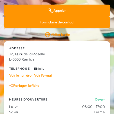
Appeler
Formulaire de contact
Visiter le site
ADRESSE
32, Quai de la Moselle
L-5553 Remich
TÉLÉPHONE
EMAIL
Voir le numéro
Voir l'e-mail
Partager la fiche
HEURES D'OUVERTURE
Ouvert
Lu-ve :
08:00 - 17:00
Sa-di :
Fermé