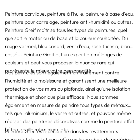
Peinture acrylique, peinture à l'huile, peinture à base d'eau,
peinture pour carrelage, peinture anti-humidité ou autres,
Peinture Greif maîtrise tous les types de peintures, quel
que soit le matériau de base et la couleur souhaitée. Du
rouge vermeil, bleu canard, vert d'eau, rose fuchsia, blanc
cassé... Peinture Greif est un expert en mélanges de
couleurs et peut vous proposer la nuance rare qui
représente le mieux votre personnalité.
Nos peintures sont également un traitement contre
l'humidité et la moisissure et garantissent une meilleure
protection de vos murs ou plafonds, ainsi qu'une isolation
thermique et phonique plus efficace. Nous sommes
également en mesure de peindre tous types de métaux
tels que l'aluminium, le verre et autres, et pouvons même
réaliser des peintures décoratives comme la peinture effet
béton, rouille, aluminium, etc.
Peinture Greif est spécialisée dans les revêtements
muraux et de sol et vous offre un large choix de matériaux,