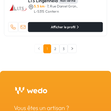
LTS Lingenheld
Non vérifié
5.5 km
· 7, Rue Daniel Grün,
L-5315 Contern
Afficher le profil
1
2
3
Vous êtes un artisan ?