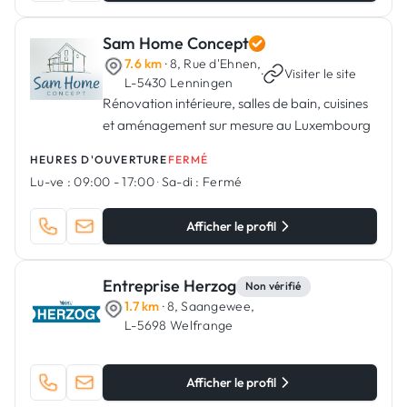
Sam Home Concept
7.6 km
· 8, Rue d'Ehnen,
·
Visiter le site
L-5430 Lenningen
Rénovation intérieure, salles de bain, cuisines
et aménagement sur mesure au Luxembourg
HEURES D'OUVERTURE
FERMÉ
Lu-ve :
09:00 - 17:00
·
Sa-di :
Fermé
Afficher le profil
Entreprise Herzog
Non vérifié
1.7 km
· 8, Saangewee,
L-5698 Welfrange
Afficher le profil