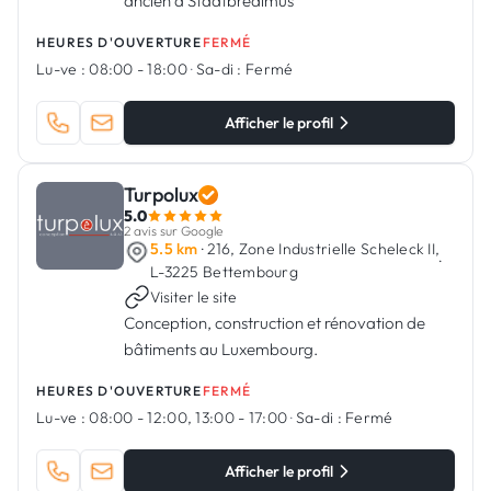
ancien à Stadtbredimus
HEURES D'OUVERTURE
FERMÉ
Lu-ve :
08:00 - 18:00
·
Sa-di :
Fermé
Afficher le profil
Turpolux
5.0
2 avis sur Google
5.5 km
· 216, Zone Industrielle Scheleck II,
·
L-3225 Bettembourg
Visiter le site
Conception, construction et rénovation de
bâtiments au Luxembourg.
HEURES D'OUVERTURE
FERMÉ
Lu-ve :
08:00 - 12:00, 13:00 - 17:00
·
Sa-di :
Fermé
Afficher le profil