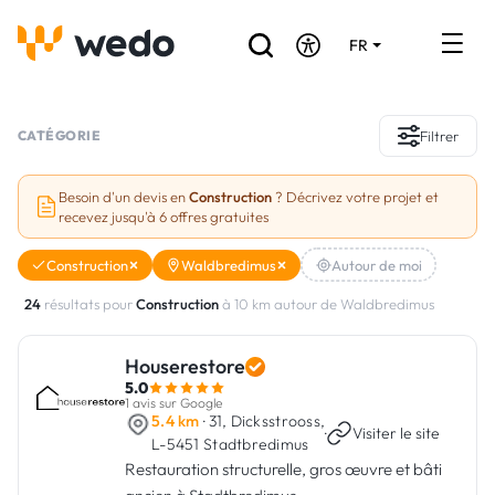
FR
DE
EN
Annuaire des Artisans
CATÉGORIE
Filtrer
Demande de devis
Besoin d'un devis en
Construction
? Décrivez votre projet et
recevez jusqu'à 6 offres gratuites
Réalisations
Construction
Waldbredimus
Autour de moi
Aides et subventions
24
résultats pour
Construction
à 10 km autour de Waldbredimus
Offres d'emploi
Houserestore
5.0
Vous êtes un Artisan ?
1 avis sur Google
5.4 km
· 31, Dicksstrooss,
·
Visiter le site
L-5451 Stadtbredimus
Connexion
Restauration structurelle, gros œuvre et bâti