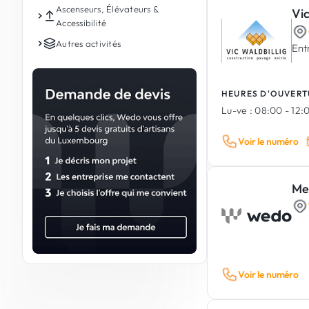
Peinture de sol (garage, atelier,
Escaliers en métal
Nettoyage de fenêtres & vitres
Verrières & cloisons vitrées
Petites réparations
Ascenseurs, Élévateurs &
Bassins & fontaines de jardin
Toitures plates
Escaliers en bois
Vic
Dépannage électrique
Peinture & revêtement écologique
parking)
Accessibilité
intérieures
Structures & mobilier métallique sur
Remise en état avant & après
Petits travaux divers
Piscines (construction, rénovation
Toiture végétalisée
Garde-corps & rambarde en bois
Interphone & visiophone
Peinture anti-humidité &
mesure
déménagement
Remplacement de vitres
Ascenseur privatif & home lift
Autres activités
et entretien)
Ent
Montage de meubles
Menuiserie extérieure sur mesure
Sécurité incendie, détection &
traitements spéciaux
Portes & portails en métal
Nettoyage de fin de chantiers
Portails
Monte-personnes & plateformes
Automobile & Mécanique
désenfumage
Fixations & accrochages
Restauration & entretien de
PMR
Portes blindées
Nettoyage de bureaux
Portes coupe-feu
meubles en bois
Contrôle d'accès
Concessionnaire Automobile
Alimentaire & Gastronomie
HEURES D'OUVERT
Monte-escaliers (fauteuil élévateur)
Serrurerie
Nettoyage de copropriété & syndics
Portes pivotantes & coulissantes
Vente de véhicule (neuf & occasion)
Électroménager (installation,
Boulangerie-Pâtisserie
Santé & Bien-être
Lu-ve :
08:00 - 12:0
Élévateurs de parking & parklift
Chaudronnerie, soudure &
réparation & dépannage)
Nettoyage photovoltaïque
Volets, Store & Raffstore
Vente & entretien de motos
Boucherie-Charcuterie
Optique
Coiffure & Beauté
façonnage métal
Monte-charges & monte-plats
Électricité commerciale & tertiaire
Nettoyage haute pression
Carrosserie & peinture
Motorisation & automatisme volets
Voir le numéro
Chocolaterie & Confiserie
Audioprothésiste
Coiffure & Barbier
Services de transport
Ferronnerie d'art & sculpture
et portails
Ascenseur commercial / immeuble
Mécanique & entretien automobile
Nettoyage de façades
Traiteur
Orthopédie
Esthétique & soins du visage
métallique
Taxis
Travaux en hauteur
Rideaux & jalousie
Escalier mécanique & escalator
Dépannage Auto
Nettoyage de sols
Abattoir
Prothèse Dentaire
Tatouage & Piercing
Transport de personnes (bus,
Me
Galvanisation & thermolaquage
Échafaudage
Services professionnels
Pneumatique
Moustiquaires
Meunerie
Nettoyage de terrasses, pergolas &
Pédicure médicale
minibus, etc.)
Manucure
Cordiste / Travaux sur corde
Architecte
Textile & Confection
Nettoyage & détailing de véhicule
vérandas
Films pour vitrages
Distillateur / Brasseur / Malteur
Services à la personne
Location de voiture
Pédicure
Fiduciaire & Comptabilité
Vente & entretien de vélos
Retouche & Couture
Métiers divers
Repassage
Torréfaction
Masseur & Massothérapie
Ambulance
Maquillage
Agence Immobilière
Accessoires automobile
Vente de vêtements professionnels
Restaurant
Nettoyage à la vapeur
Bijoutier-Horloger
Promotion Immobilière
Véhicules utilitaires
Maréchal-Ferrant
Nettoyage mobilier & canapé
Voir le numéro
Syndic de copropriété & Gestion
Camping-car & Camper
Armurerie
Nettoyage des lamelles de stores
immobilière
Nettoyage à sec
Traitement anti-mousse & anti-