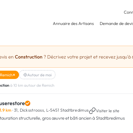
Conn
Annuaire des Artisans
Demande de devi
evis en
Construction
? Décrivez votre projet et recevez jusqu'à 
Remich
Autour de moi
ction
à 10 km autour de Remich
userestore
1.9 km
· 31, Dicksstrooss,
L-5451 Stadtbredimus
·
Visiter le site
tauration structurelle, gros œuvre et bâti ancien à Stadtbredimus