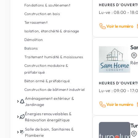
HEURES D'OUVERT
Fondations & soutènement
Lu-ve :
08:00 - 18:
Construction en bois
Terrassement
Voir le numéro
Isolation, étanchéité & drainage
Démolition
Sa
Balcons
Traitement humidité & moisissures
Rén
Construction modulaire &
préfabriqué
Béton armé & préfabriqué
HEURES D'OUVERT
Construction de bâtiment industriel
Lu-ve :
09:00 - 17:
Aménagement extérieur &
Voir le numéro
Jardinage
Entretien de jardin
Énergies renouvelables &
Rénovation énergétique
Conception de jardin & paysages
Tu
Photovoltaïque
Salle de bain, Sanitaires &
Aménagement extérieur
Plomberie
Batterie de stockage d'énergie