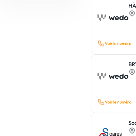
Auto-école
HÄ
Pompes Funèbres
graffiti
Photographie & Vidéo
Machinisme agricole & industriel
Dératisation, désinsectisation &
Imprimerie & Signalétique
désinfection
Carrosserie industrielle &
Déménagement
Équipements spéciaux
Événementiel
Location & vente de matériel
Lettrage véhicule
construction / outillage
Voir le numéro
Soins aux animaux
Désamiantage & Dépollution
B
Voir le numéro
So