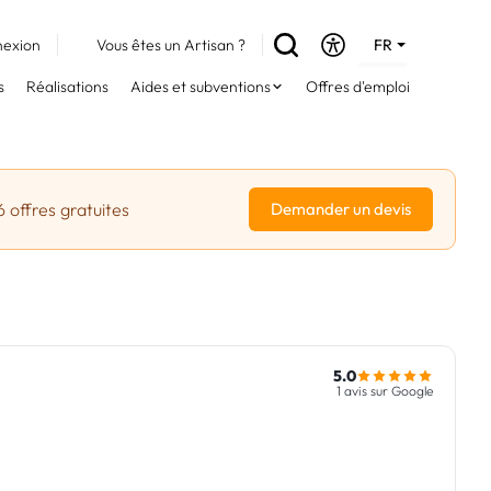
exion
Vous êtes un Artisan ?
FR
DE
s
Réalisations
Aides et subventions
Offres d'emploi
EN
6 offres gratuites
Demander un devis
5.0
1 avis sur Google