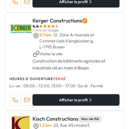
Afficher le profil
Kerger Constructions
4.4
7 avis sur Google
9.7 km
· 12, Zone Artisanale et
Commerciale Klengbusbierg,
L-7795 Bissen
·
Visiter le site
Construction de bâtiments agricoles et
industriels clé en main à Bissen
HEURES D'OUVERTURE
FERMÉ
Lu-ve :
08:00 - 12:00, 13:00 - 17:00
·
Sa-di :
Fermé
Afficher le profil
Kisch Constructions
Non vérifié
1.2 km
· 23, Rue d'Ermsdorf,