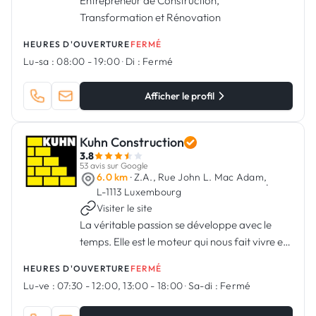
Entrepreneur de Construction,
Transformation et Rénovation
HEURES D'OUVERTURE
FERMÉ
Lu-sa :
08:00 - 19:00
·
Di :
Fermé
Afficher le profil
Kuhn Construction
3.8
53 avis sur Google
6.0 km
· Z.A., Rue John L. Mac Adam,
·
L-1113 Luxembourg
Visiter le site
La véritable passion se développe avec le
temps. Elle est le moteur qui nous fait vivre et
progresser.
HEURES D'OUVERTURE
FERMÉ
Lu-ve :
07:30 - 12:00, 13:00 - 18:00
·
Sa-di :
Fermé