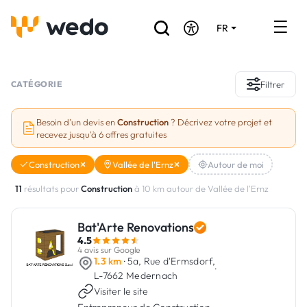
FR
DE
EN
Annuaire des Artisans
CATÉGORIE
Filtrer
Demande de devis
Besoin d'un devis en
Construction
? Décrivez votre projet et
recevez jusqu'à 6 offres gratuites
Réalisations
Construction
Vallée de l'Ernz
Autour de moi
Aides et subventions
11
résultats pour
Construction
à 10 km autour de Vallée de l'Ernz
Offres d'emploi
Bat'Arte Renovations
4.5
Vous êtes un Artisan ?
4 avis sur Google
1.3 km
· 5a, Rue d'Ermsdorf,
·
L-7662 Medernach
Connexion
Visiter le site