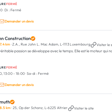
URE
FERMÉ
00
·
Di :
Fermé
Demander un devis
hn Construction
7.4 km
· Z.A., Rue John L. Mac Adam,
L-1113 Luxembourg
·
Visiter le 
véritable passion se développe avec le temps. Elle est le moteur qui no
URE
FERMÉ
0, 13:00 - 18:00
·
Sa-di :
Fermé
Demander un devis
muth
8.5 km
· 25, Op der Schanz,
L-6225 Altrier
·
Visiter le site