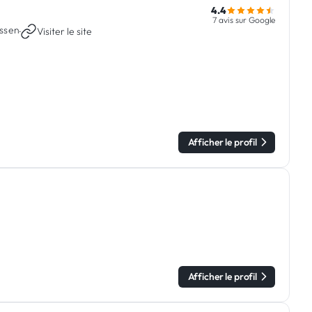
4.4
7 avis sur Google
ssen
·
Visiter le site
Afficher le profil
Afficher le profil