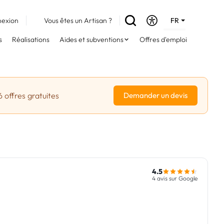
exion
Vous êtes un Artisan ?
FR
DE
s
Réalisations
Aides et subventions
Offres d'emploi
EN
6 offres gratuites
Demander un devis
4.5
4 avis sur Google