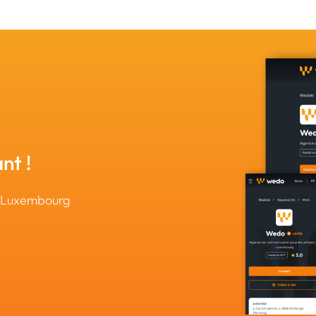
nt !
u Luxembourg