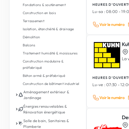
HEURES D'OUVERT
Fondations & soutènement
Lu-sa :
08:00 - 19:
Construction en bois
Terrassement
Voir le numéro
Isolation, étanchéité & drainage
Démolition
Ku
Balcons
Traitement humidité & moisissures
La 
Construction modulaire &
préfabriqué
Béton armé & préfabriqué
HEURES D'OUVERT
Construction de bâtiment industriel
Lu-ve :
07:30 - 12:0
Aménagement extérieur &
Voir le numéro
Jardinage
Entretien de jardin
Énergies renouvelables &
Rénovation énergétique
Conception de jardin & paysages
De
Photovoltaïque
Salle de bain, Sanitaires &
Aménagement extérieur
Plomberie
Batterie de stockage d'énergie