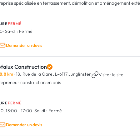
reprise spécialisée en terrassement, démolition et aménagement extér
URE
FERMÉ
00
·
Sa-di :
Fermé
Demander un devis
falux Construction
8.8 km
· 18, Rue de la Gare,
L-6117 Junglinster
·
Visiter le site
repreneur construction en bois
URE
FERMÉ
0, 13:00 - 17:00
·
Sa-di :
Fermé
Demander un devis