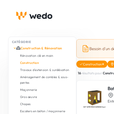
CATÉGORIE
Construction & Rénovation
Besoin d'un d
Rénovation clé en main
Construction
Construction
Travaux d'extension & surélévation
16
résultats pour
Constru
Aménagement de combles & sous-
pentes
Ba
Maçonnerie
Gros œuvre
Ent
Chapes
Escaliers en béton / maçonnerie