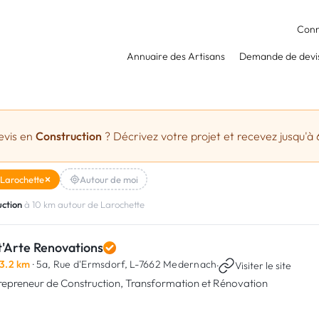
Conn
Annuaire des Artisans
Demande de devi
evis en
Construction
? Décrivez votre projet et recevez jusqu'à 
Larochette
Autour de moi
ction
à 10 km autour de Larochette
t'Arte Renovations
3.2 km
· 5a, Rue d'Ermsdorf,
L-7662 Medernach
·
Visiter le site
repreneur de Construction, Transformation et Rénovation