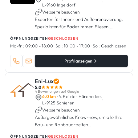
·
L-9160 Ingeldorf
Webseite besuchen
Experten für Innen- und Außenrenovierung.
Spezialisten für Badezimmer, Fliesen,
Sanitäranlagen, Küchen, Malerarbeiten.
ÖFFNUNGSZEITEN
GESCHLOSSEN
Mo-fr :
09:00 - 18:00
·
Sa :
10:00 - 17:00
·
So :
Geschlossen
Profil anzeigen
Eni-Lux
5.0
4 Bewertungen auf Google
6.0 km
· 4, Bei der Härenallee,
·
L-9125 Schieren
Webseite besuchen
Außergewöhnliches Know-how, um alle Ihre
Bau- und Rohbauarbeiten
durchzuführen.Enilux ist ein luxemburgisches
ÖFFNUNGSZEITEN
GESCHLOSSEN