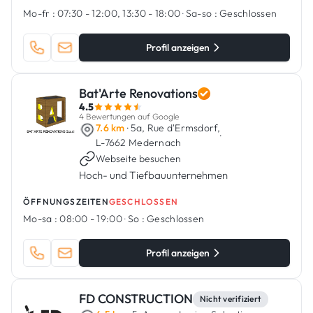
Unternehmen, das 2010 gegründet wurde und
Mo-fr :
07:30 - 12:00, 13:30 - 18:00
·
Sa-so :
Geschlossen
sich auf Bau- und Rohbauarbeiten
spezialisiert h...
Profil anzeigen
Bat'Arte Renovations
4.5
4 Bewertungen auf Google
7.6 km
· 5a, Rue d'Ermsdorf,
·
L-7662 Medernach
Webseite besuchen
Hoch- und Tiefbauunternehmen
ÖFFNUNGSZEITEN
GESCHLOSSEN
Mo-sa :
08:00 - 19:00
·
So :
Geschlossen
Profil anzeigen
FD CONSTRUCTION
Nicht verifiziert