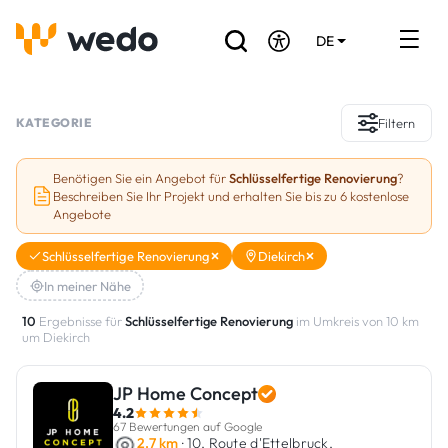
DE
EN
FR
Verzeichnis der Handwerker
KATEGORIE
Filtern
Angebotsanfrage
Benötigen Sie ein Angebot für
Schlüsselfertige Renovierung
?
Beschreiben Sie Ihr Projekt und erhalten Sie bis zu 6 kostenlose
Referenzen
Angebote
Förderungen & Zuschüsse
Schlüsselfertige Renovierung
Diekirch
In meiner Nähe
Stellenbörse
10
Ergebnisse für
Schlüsselfertige Renovierung
im Umkreis von 10 km
um Diekirch
Sind Sie Handwerker?
JP Home Concept
Einloggen
4.2
67 Bewertungen auf Google
2.7 km
· 10, Route d'Ettelbruck,