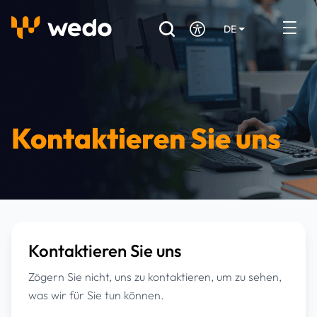
DE
EN
FR
Verzeichnis der Handwerker
Angebotsanfrage
Kontaktieren Sie uns
Referenzen
Förderungen & Zuschüsse
Stellenbörse
Kontaktieren Sie uns
Sind Sie Handwerker?
Zögern Sie nicht, uns zu kontaktieren, um zu sehen,
Einloggen
was wir für Sie tun können.