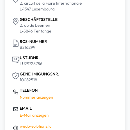
2, circuit de la Foire Internationale
L-1347 Luxembourg
GESCHÄFTSSTELLE
2, op de Leemen
L-5846 Fentange
RCS-NUMMER
B216299
UST-IDNR.
LU29725786
GENEHMIGUNGSNR.
10082518
TELEFON
Nummer anzeigen
EMAIL
E-Mail anzeigen
wedo-solutions.lu