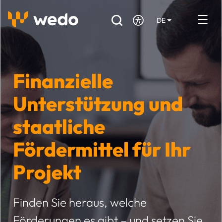
DE
EN
FR
Verzeichnis der Handwerker
Finanzielle
Angebotsanfrage
Unterstützung und
Referenzen
staatliche
Förderungen & Zuschüsse
Fördermittel für Ihr
Stellenbörse
Projekt
Sind Sie Handwerker?
Finden Sie heraus, welche
Einloggen
Förderungen es gibt – und setzen Sie