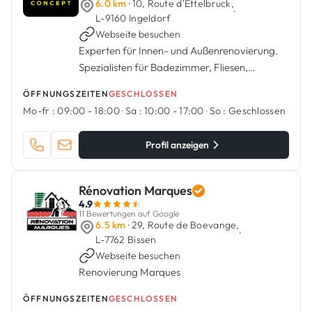
6.0 km
· 10, Route d'Ettelbruck,
·
L-9160 Ingeldorf
Webseite besuchen
Experten für Innen- und Außenrenovierung.
Spezialisten für Badezimmer, Fliesen,
Sanitäranlagen, Küchen, Malerarbeiten.
ÖFFNUNGSZEITEN
GESCHLOSSEN
Mo-fr :
09:00 - 18:00
·
Sa :
10:00 - 17:00
·
So :
Geschlossen
Profil anzeigen
Rénovation Marques
4.9
11 Bewertungen auf Google
6.5 km
· 29, Route de Boevange,
·
L-7762 Bissen
Webseite besuchen
Renovierung Marques
ÖFFNUNGSZEITEN
GESCHLOSSEN