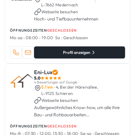
·
L-7662 Medernach
Webseite besuchen
Hoch- und Tiefbauunternehmen
ÖFFNUNGSZEITEN
GESCHLOSSEN
Mo-sa :
08:00 - 19:00
·
So :
Geschlossen
Profil anzeigen
Eni-Lux
5.0
4 Bewertungen auf Google
5.1 km
· 4, Bei der Härenallee,
·
L-9125 Schieren
Webseite besuchen
Außergewöhnliches Know-how, um alle Ihre
Bau- und Rohbauarbeiten
durchzuführen.Enilux ist ein luxemburgisches
ÖFFNUNGSZEITEN
GESCHLOSSEN
Unternehmen, das 2010 gegründet wurde und
Mo-fr :
07:30 - 12:00, 13:30 - 18:00
·
Sa-so :
Geschlossen