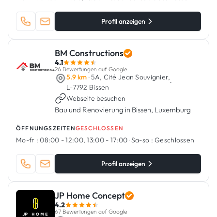
sich auf Bau- und Rohbauarbeiten
spezialisiert h...
Profil anzeigen
BM Constructions
4.1
26 Bewertungen auf Google
5.9 km
· 5A, Cité Jean Souvignier,
·
L-7792 Bissen
Webseite besuchen
Bau und Renovierung in Bissen, Luxemburg
ÖFFNUNGSZEITEN
GESCHLOSSEN
Mo-fr :
08:00 - 12:00, 13:00 - 17:00
·
Sa-so :
Geschlossen
Profil anzeigen
JP Home Concept
4.2
67 Bewertungen auf Google