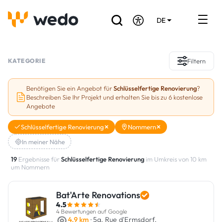
DE
EN
FR
Verzeichnis der Handwerker
KATEGORIE
Filtern
Angebotsanfrage
Benötigen Sie ein Angebot für
Schlüsselfertige Renovierung
?
Beschreiben Sie Ihr Projekt und erhalten Sie bis zu 6 kostenlose
Referenzen
Angebote
Förderungen & Zuschüsse
Schlüsselfertige Renovierung
Nommern
In meiner Nähe
Stellenbörse
19
Ergebnisse für
Schlüsselfertige Renovierung
im Umkreis von 10 km
um Nommern
Sind Sie Handwerker?
Bat'Arte Renovations
Einloggen
4.5
4 Bewertungen auf Google
4.9 km
· 5a, Rue d'Ermsdorf,