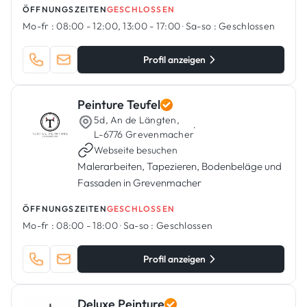
ÖFFNUNGSZEITEN
GESCHLOSSEN
Mo-fr :
08:00 - 12:00, 13:00 - 17:00
·
Sa-so :
Geschlossen
Profil anzeigen
Peinture Teufel
5d, An de Längten,
·
L-6776 Grevenmacher
Webseite besuchen
Malerarbeiten, Tapezieren, Bodenbeläge und
Fassaden in Grevenmacher
ÖFFNUNGSZEITEN
GESCHLOSSEN
Mo-fr :
08:00 - 18:00
·
Sa-so :
Geschlossen
Profil anzeigen
Deluxe Peinture