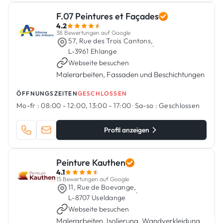
F.07 Peintures et Façades
4.2
38 Bewertungen auf Google
57, Rue des Trois Cantons,
·
L-3961 Ehlange
Webseite besuchen
Malerarbeiten, Fassaden und Beschichtungen
ÖFFNUNGSZEITEN
GESCHLOSSEN
Mo-fr :
08:00 - 12:00, 13:00 - 17:00
·
Sa-so :
Geschlossen
Profil anzeigen
Peinture Kauthen
4.1
15 Bewertungen auf Google
11, Rue de Boevange,
·
L-8707 Useldange
Webseite besuchen
Malerarbeiten, Isolierung, Wandverkleidung