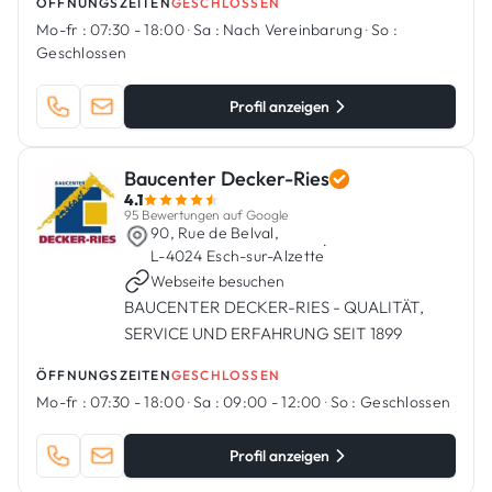
ÖFFNUNGSZEITEN
GESCHLOSSEN
Mo-fr :
07:30 - 18:00
·
Sa :
Nach Vereinbarung
·
So :
Geschlossen
Profil anzeigen
Baucenter Decker-Ries
4.1
95 Bewertungen auf Google
90, Rue de Belval,
·
L-4024 Esch-sur-Alzette
Webseite besuchen
BAUCENTER DECKER-RIES - QUALITÄT,
SERVICE UND ERFAHRUNG SEIT 1899
ÖFFNUNGSZEITEN
GESCHLOSSEN
Mo-fr :
07:30 - 18:00
·
Sa :
09:00 - 12:00
·
So :
Geschlossen
Profil anzeigen