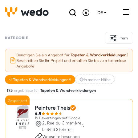
DE
EN
FR
Verzeichnis der Handwerker
KATEGORIE
Filtern
Angebotsanfrage
Benötigen Sie ein Angebot für
Tapeten & Wandverkleidungen
?
Beschreiben Sie Ihr Projekt und erhalten Sie bis zu 6 kostenlose
Referenzen
Angebote
Förderungen & Zuschüsse
Tapeten & Wandverkleidungen
In meiner Nähe
175
Ergebnisse für
Tapeten & Wandverkleidungen
Stellenbörse
Gesponsert
Peinture Theis
Sind Sie Handwerker?
4.5
19 Bewertungen auf Google
2, Rue du Cimetière,
Einloggen
·
L-8413 Steinfort
Webseite besuchen