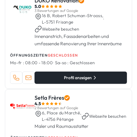
DUKO Rénovation
5.0
3 Bewertungen auf Google
16 B, Robert Schuman-Strooss,
·
L-5751 Frisange
Webseite besuchen
Innenanstrich, Fassadenarbeiten und
umfassende Renovierung Ihrer Innenräume
ÖFFNUNGSZEITEN
GESCHLOSSEN
Mo-fr :
08:00 - 18:00
·
Sa-so :
Geschlossen
Profil anzeigen
Setla Frères
4.5
2 Bewertungen auf Google
6, Place du Marché,
·
Webseite besuchen
L-4756 Pétange
Maler und Raumausstatter