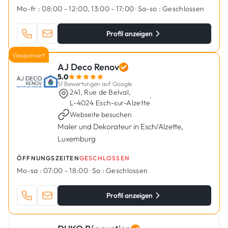
Mo-fr :
08:00 - 12:00, 13:00 - 17:00
·
Sa-so :
Geschlossen
Profil anzeigen
Gesponsert
AJ Deco Renov
5.0
51 Bewertungen auf Google
241, Rue de Belval,
·
L-4024 Esch-sur-Alzette
Webseite besuchen
Maler und Dekorateur in Esch/Alzette,
Luxemburg
ÖFFNUNGSZEITEN
GESCHLOSSEN
Mo-sa :
07:00 - 18:00
·
So :
Geschlossen
Profil anzeigen