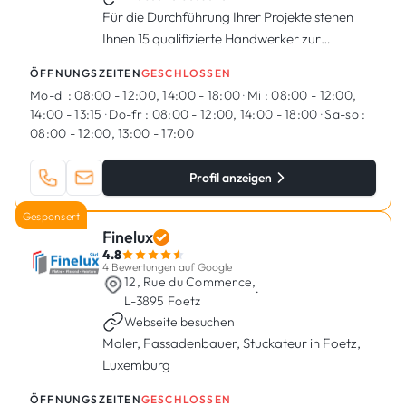
Für die Durchführung Ihrer Projekte stehen
Ihnen 15 qualifizierte Handwerker zur
Verfügung.
ÖFFNUNGSZEITEN
GESCHLOSSEN
Mo-di :
08:00 - 12:00, 14:00 - 18:00
·
Mi :
08:00 - 12:00,
14:00 - 13:15
·
Do-fr :
08:00 - 12:00, 14:00 - 18:00
·
Sa-so :
08:00 - 12:00, 13:00 - 17:00
Profil anzeigen
Gesponsert
Finelux
4.8
4 Bewertungen auf Google
12, Rue du Commerce,
·
L-3895 Foetz
Webseite besuchen
Maler, Fassadenbauer, Stuckateur in Foetz,
Luxemburg
ÖFFNUNGSZEITEN
GESCHLOSSEN