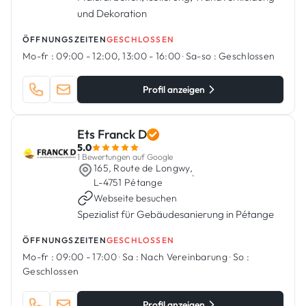
und Dekoration
ÖFFNUNGSZEITEN
GESCHLOSSEN
Mo-fr :
09:00 - 12:00, 13:00 - 16:00
·
Sa-so :
Geschlossen
Profil anzeigen
Ets Franck D
5.0
1 Bewertungen auf Google
165, Route de Longwy,
·
L-4751 Pétange
Webseite besuchen
Spezialist für Gebäudesanierung in Pétange
ÖFFNUNGSZEITEN
GESCHLOSSEN
Mo-fr :
09:00 - 17:00
·
Sa :
Nach Vereinbarung
·
So :
Geschlossen
Profil anzeigen