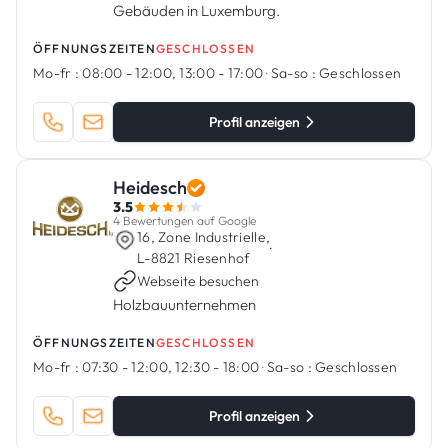
Gebäuden in Luxemburg.
ÖFFNUNGSZEITEN
GESCHLOSSEN
Mo-fr :
08:00 - 12:00, 13:00 - 17:00
·
Sa-so :
Geschlossen
Profil anzeigen
Heidesch
3.5
4 Bewertungen auf Google
16, Zone Industrielle,
·
L-8821 Riesenhof
Webseite besuchen
Holzbauunternehmen
ÖFFNUNGSZEITEN
GESCHLOSSEN
Mo-fr :
07:30 - 12:00, 12:30 - 18:00
·
Sa-so :
Geschlossen
Profil anzeigen