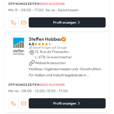
ÖFFNUNGSZEITEN
GESCHLOSSEN
Mo-fr :
08:00 - 17:00
·
Sa-so :
Geschlossen
Profil anzeigen
Steffen Holzbau
4.5
28 Bewertungen auf Google
13, Rue de Flaxweiler,
·
L-6776 Grevenmacher
Webseite besuchen
Holzbau-Ingenieurwesen und -Konstruktion
für Hallen und Industriegebäude in
Luxemburg
ÖFFNUNGSZEITEN
GESCHLOSSEN
Mo-so :
08:00 - 12:00, 13:00 - 17:00
Profil anzeigen