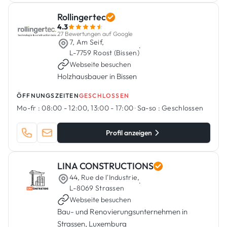
Rollingertec
4.3
27 Bewertungen auf Google
7, Am Seif,
·
L-7759 Roost (Bissen)
Webseite besuchen
Holzhausbauer in Bissen
ÖFFNUNGSZEITEN
GESCHLOSSEN
Mo-fr :
08:00 - 12:00, 13:00 - 17:00
·
Sa-so :
Geschlossen
Profil anzeigen
LINA CONSTRUCTIONS
44, Rue de l'Industrie,
·
L-8069 Strassen
Webseite besuchen
Bau- und Renovierungsunternehmen in
Strassen, Luxemburg