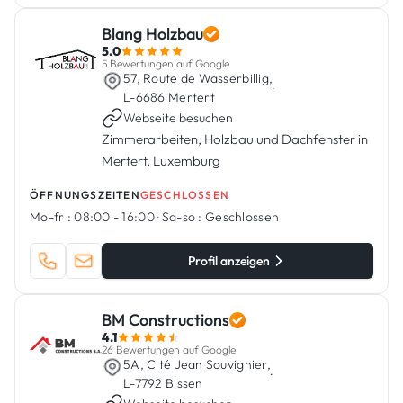
Blang Holzbau
5.0
5 Bewertungen auf Google
57, Route de Wasserbillig,
·
L-6686 Mertert
Webseite besuchen
Zimmerarbeiten, Holzbau und Dachfenster in
Mertert, Luxemburg
ÖFFNUNGSZEITEN
GESCHLOSSEN
Mo-fr :
08:00 - 16:00
·
Sa-so :
Geschlossen
Profil anzeigen
BM Constructions
4.1
26 Bewertungen auf Google
5A, Cité Jean Souvignier,
·
L-7792 Bissen