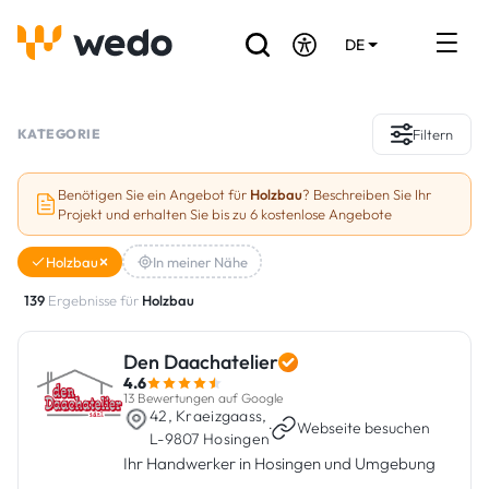
DE
EN
FR
Verzeichnis der Handwerker
KATEGORIE
Filtern
Angebotsanfrage
Benötigen Sie ein Angebot für
Holzbau
? Beschreiben Sie Ihr
Projekt und erhalten Sie bis zu 6 kostenlose Angebote
Referenzen
Holzbau
In meiner Nähe
Förderungen & Zuschüsse
139
Ergebnisse für
Holzbau
Stellenbörse
Den Daachatelier
4.6
Sind Sie Handwerker?
13 Bewertungen auf Google
42, Kraeizgaass,
·
Webseite besuchen
L-9807 Hosingen
Einloggen
Ihr Handwerker in Hosingen und Umgebung