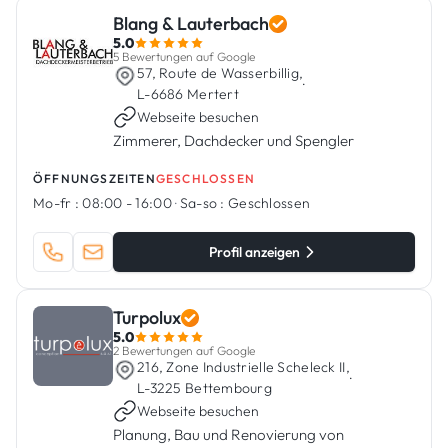
Blang & Lauterbach
5.0
5 Bewertungen auf Google
57, Route de Wasserbillig,
·
L-6686 Mertert
Webseite besuchen
Zimmerer, Dachdecker und Spengler
ÖFFNUNGSZEITEN
GESCHLOSSEN
Mo-fr :
08:00 - 16:00
·
Sa-so :
Geschlossen
Profil anzeigen
Turpolux
5.0
2 Bewertungen auf Google
216, Zone Industrielle Scheleck II,
·
L-3225 Bettembourg
Webseite besuchen
Planung, Bau und Renovierung von