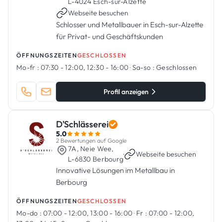
L-4024 Esch-sur-Alzette
Webseite besuchen
Schlosser und Metallbauer in Esch-sur-Alzette
für Privat- und Geschäftskunden
ÖFFNUNGSZEITEN
GESCHLOSSEN
Mo-fr :
07:30 - 12:00, 12:30 - 16:00
·
Sa-so :
Geschlossen
Profil anzeigen
D'Schlässerei
5.0
2 Bewertungen auf Google
7A, Neie Wee,
·
Webseite besuchen
L-6830 Berbourg
Innovative Lösungen im Metallbau in
Berbourg
ÖFFNUNGSZEITEN
GESCHLOSSEN
Mo-do :
07:00 - 12:00, 13:00 - 16:00
·
Fr :
07:00 - 12:00,