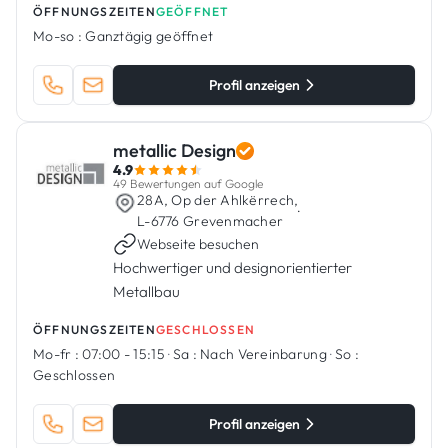
ÖFFNUNGSZEITEN
GEÖFFNET
Mo-so :
Ganztägig geöffnet
Profil anzeigen
metallic Design
4.9
49 Bewertungen auf Google
28A, Op der Ahlkërrech,
·
L-6776 Grevenmacher
Webseite besuchen
Hochwertiger und designorientierter
Metallbau
ÖFFNUNGSZEITEN
GESCHLOSSEN
Mo-fr :
07:00 - 15:15
·
Sa :
Nach Vereinbarung
·
So :
Geschlossen
Profil anzeigen