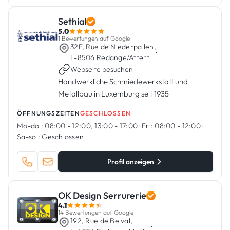
Sethial
5.0
1 Bewertungen auf Google
32F, Rue de Niederpallen,
·
L-8506 Redange/Attert
Webseite besuchen
Handwerkliche Schmiedewerkstatt und
Metallbau in Luxemburg seit 1935
ÖFFNUNGSZEITEN
GESCHLOSSEN
Mo-do :
08:00 - 12:00, 13:00 - 17:00
·
Fr :
08:00 - 12:00
·
Sa-so :
Geschlossen
Profil anzeigen
OK Design Serrurerie
4.1
14 Bewertungen auf Google
192, Rue de Belval,
·