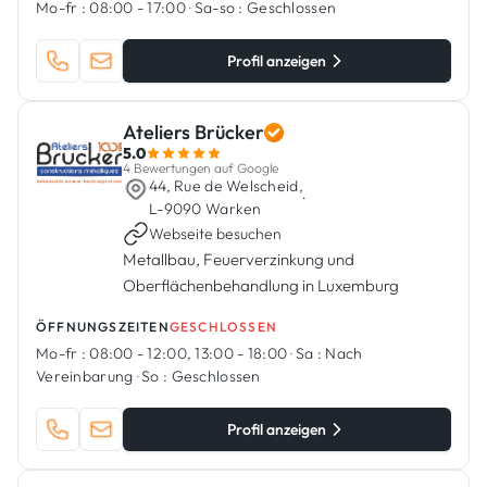
Mo-fr :
08:00 - 17:00
·
Sa-so :
Geschlossen
Profil anzeigen
Ateliers Brücker
5.0
4 Bewertungen auf Google
44, Rue de Welscheid,
·
L-9090 Warken
Webseite besuchen
Metallbau, Feuerverzinkung und
Oberflächenbehandlung in Luxemburg
ÖFFNUNGSZEITEN
GESCHLOSSEN
Mo-fr :
08:00 - 12:00, 13:00 - 18:00
·
Sa :
Nach
Vereinbarung
·
So :
Geschlossen
Profil anzeigen