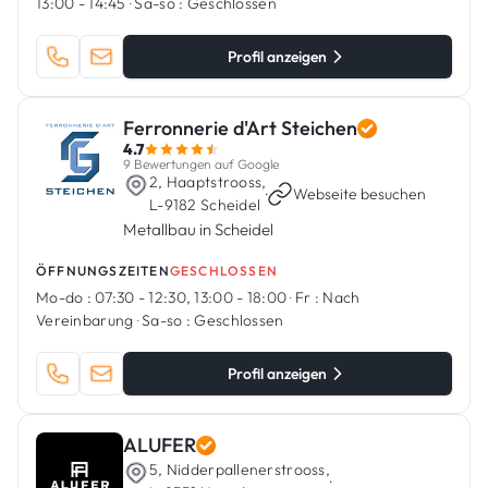
13:00 - 14:45
·
Sa-so :
Geschlossen
Profil anzeigen
Ferronnerie d'Art Steichen
4.7
9 Bewertungen auf Google
2, Haaptstrooss,
·
Webseite besuchen
L-9182 Scheidel
Metallbau in Scheidel
ÖFFNUNGSZEITEN
GESCHLOSSEN
Mo-do :
07:30 - 12:30, 13:00 - 18:00
·
Fr :
Nach
Vereinbarung
·
Sa-so :
Geschlossen
Profil anzeigen
ALUFER
5, Nidderpallenerstrooss,
·