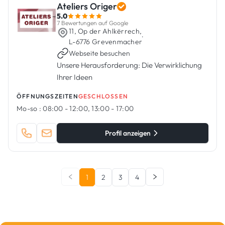
Ateliers Origer
5.0
7 Bewertungen auf Google
11, Op der Ahlkërrech,
·
L-6776 Grevenmacher
Webseite besuchen
Unsere Herausforderung: Die Verwirklichung
Ihrer Ideen
ÖFFNUNGSZEITEN
GESCHLOSSEN
Mo-so :
08:00 - 12:00, 13:00 - 17:00
Profil anzeigen
1
2
3
4