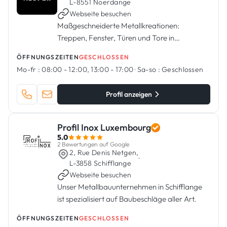
L-8551 Noerdange
Webseite besuchen
Maßgeschneiderte Metallkreationen:
Treppen, Fenster, Türen und Tore in
Luxemburg.
ÖFFNUNGSZEITEN
GESCHLOSSEN
Mo-fr :
08:00 - 12:00, 13:00 - 17:00
·
Sa-so :
Geschlossen
Profil anzeigen
Profil Inox Luxembourg
5.0
2 Bewertungen auf Google
2, Rue Denis Netgen,
·
L-3858 Schifflange
Webseite besuchen
Unser Metallbauunternehmen in Schifflange
ist spezialisiert auf Baubeschläge aller Art.
ÖFFNUNGSZEITEN
GESCHLOSSEN