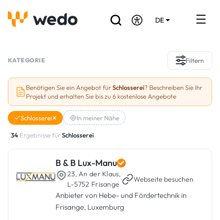
DE
EN
FR
Verzeichnis der Handwerker
KATEGORIE
Filtern
Angebotsanfrage
Benötigen Sie ein Angebot für
Schlosserei
? Beschreiben Sie Ihr
Projekt und erhalten Sie bis zu 6 kostenlose Angebote
Referenzen
Schlosserei
In meiner Nähe
Förderungen & Zuschüsse
34
Ergebnisse für
Schlosserei
Stellenbörse
B & B Lux-Manu
23, An der Klaus,
Sind Sie Handwerker?
·
Webseite besuchen
L-5752 Frisange
Anbieter von Hebe- und Fördertechnik in
Einloggen
Frisange, Luxemburg